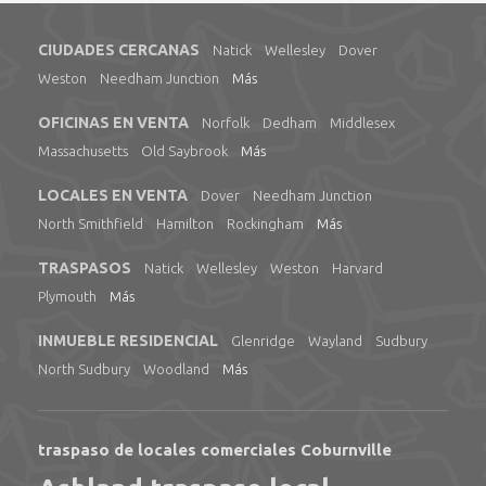
CIUDADES CERCANAS
Natick
Wellesley
Dover
Weston
Needham Junction
Más
OFICINAS EN VENTA
Norfolk
Dedham
Middlesex
Massachusetts
Old Saybrook
Más
LOCALES EN VENTA
Dover
Needham Junction
North Smithfield
Hamilton
Rockingham
Más
TRASPASOS
Natick
Wellesley
Weston
Harvard
Plymouth
Más
INMUEBLE RESIDENCIAL
Glenridge
Wayland
Sudbury
North Sudbury
Woodland
Más
traspaso de locales comerciales Coburnville