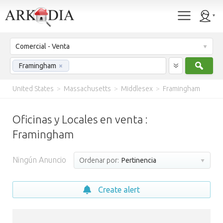
Comercial - Venta
Busc
Framingham
×
United States
>
Massachusetts
>
Middlesex
>
Framingham
Oficinas y Locales en venta :
Framingham
Ningún Anuncio
Ordenar por:
Pertinencia
Create alert