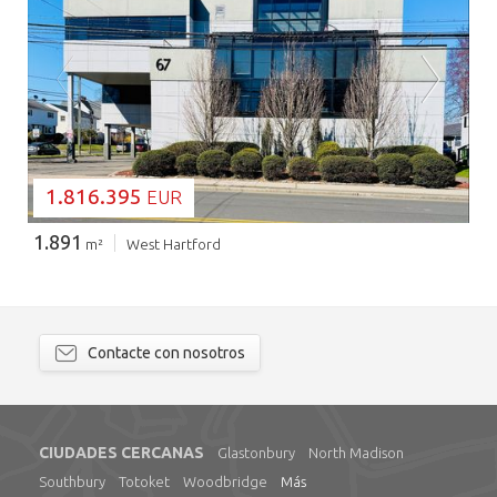
CARGANDO...
1.816.395
EUR
1.891
m²
West Hartford
Contacte con nosotros
CIUDADES CERCANAS
Glastonbury
North Madison
Southbury
Totoket
Woodbridge
Más