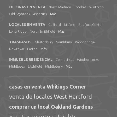
OFICINAS EN VENTA
North Madison
Totoket
Winthrop
Old Saybrook
Aspetuck
Más
LOCALES EN VENTA
Guilford
Milford
Bedford Center
Long Ridge
North Smithfield
Más
TRASPASOS
Glastonbury
Southbury
Woodbridge
Newtown
Easton
Más
INMUEBLE RESIDENCIAL
Connecticut
Windsor Locks
Middlesex
Litchfield
Middlebury
Más
casas en venta Whitings Corner
venta de locales West Hartford
comprar un local Oakland Gardens
East Farmington Heights