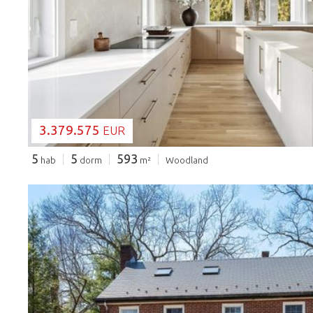
CARGANDO...
3.379.575
EUR
5
5
593
hab
dorm
m²
Woodland