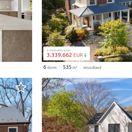
CARGANDO..
3.758.043 EUR
3.339.662
EUR
6
535
dorm
m²
Woodland