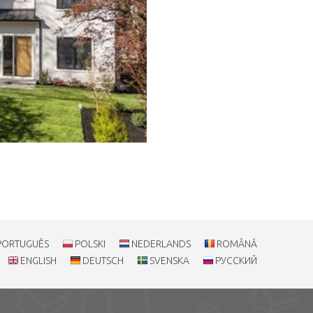
.
PORTUGUÊS
POLSKI
NEDERLANDS
ROMÂNĂ
ENGLISH
DEUTSCH
SVENSKA
РУССКИЙ