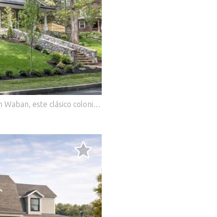
.
Situado en un solar privado y pintoresco en Waban, este clásico colonial con un garaje para 3 coches exhibe una elegancia y artesanía atemporales. Extensas carpinterías, arcos curvos, ventanas sobredimensionadas y dos chimeneas aportan calidez y carácter, mientras que los espacios formales de estar y comedor invitan a reuniones íntimas. Un vestíbulo elegante y una amplia escalera dan la bienvenida a los invitados a un interior de inspiración francesa. En el corazón de la casa hay una cocina ancla por una llamativa cocina La Cornue, con muebles a medida, despensa de mayordomo y una cafetería dedicada. En la planta superior, la suite principal cuenta con un gran vestidor con isla, ducha doble de gran tamaño y una bañera para remojar. Un amplio y luminoso cuarto de lavandería y 4 dormitorios adicionales con baño privado completan la segunda planta. La planta baja ofrece un gimnasio acristalado, sala multimedia ideal para teatro o simulador de golf, sala familiar con barra de baño y baño propio. Rodeado de árboles maduros, el jardín trasero llano ofrece espacio para una piscina y crea un oasis privado al aire libre. Features: - Garage - Air Conditioning