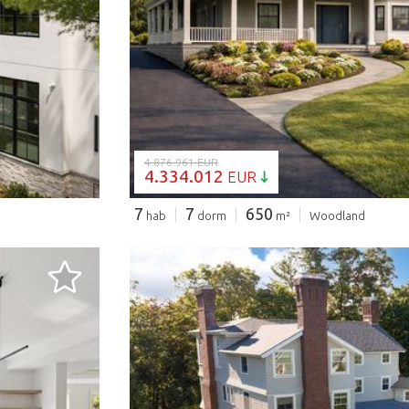
CARGANDO..
4.876.961 EUR
4.334.012
EUR
7
7
650
hab
dorm
m²
Woodland