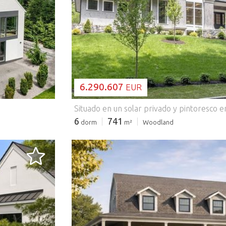
CARGANDO..
6.290.607
EUR
6
741
dorm
m²
Woodland