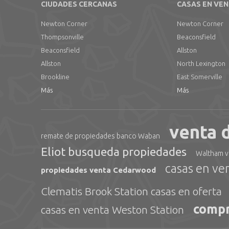
CIUDADES CERCANAS
CASAS EN VE
Newton Corner
Newton Corner
Thompsonville
Beaconsfield
Beaconsfield
Allston
Allston
North Lexington
Brookline
East Somerville
Más
Más
venta 
remate de propiedades banco Waban
Eliot busqueda propiedades
Waltham v
casas en v
propiedades venta Cedarwood
Clematis Brook Station casas en oferta
compr
casas en venta Weston Station