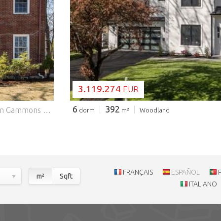
CARGANDO..
3.119.274
EUR
6
392
Situado en uno de los barrios más codiciados de Waban en Gammons Road, este encantador Colonial bañado por el sol ofrece la mezcla perfecta de elegancia atemporal, detalles arquitectónicos clásicos y vida moderna. Con más de 5600 pies cuadrados, esta vivienda cuenta con 6 dormitorios de gran tamaño y 4,5 baños. El corazón de la casa es una cocina amplia con techos abovedados y tragaluces que inundan el espacio con luz natural, ideal tanto para la vida cotidiana como para recibir invitados. Un amplio salón familiar, salón, comedor, zona de juegos, vestuario y aseo completan este nivel. Una característica destacada es el apartamento auxiliar privado, que ofrece una flexibilidad increíble para familiares extensos, invitados o posibles ingresos por alquiler. El garaje anexo para dos coches de gran tamaño completa esta casa. Es una propiedad realmente excepcional con una oportunidad única de expansión. Ubicado en un solar bellamente ajardinado en una ubicación privilegiada, cerca de colegios de primer nivel, parques, transporte público y todo lo que Newton tiene para ofrecer. Features: - Garage - Air Conditioning
dorm
m²
Woodland
FRANÇAIS
ESPAÑOL
m²
Sqft
ITALIANO