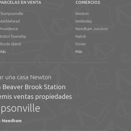
PARCELAS EN VENTA
COMERCIOS
Thompsonville
Weston
Marblehead
Wellesley
Providence
Needham Junction
Bristol Township
Natick
Rhode Island
Dover
Más
Más
r una casa Newton
 Beaver Brook Station
emis ventas propiedades
psonville
en Needham