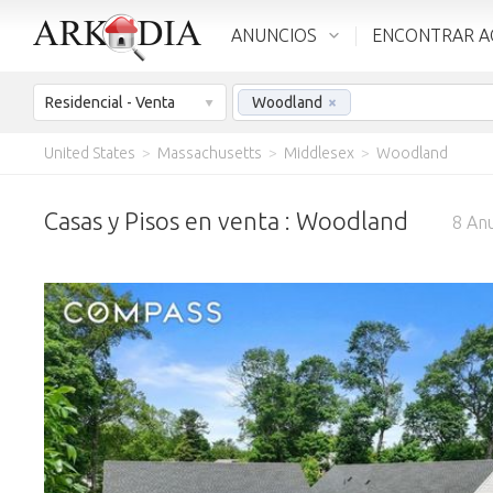
ANUNCIOS
ENCONTRAR A
Residencial - Venta
Woodland
×
United States
>
Massachusetts
>
Middlesex
>
Woodland
Casas y Pisos en venta : Woodland
8
Anu