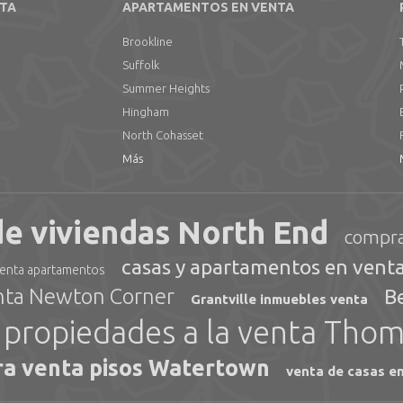
NTA
APARTAMENTOS EN VENTA
Brookline
Suffolk
Summer Heights
Hingham
North Cohasset
Más
de viviendas North End
compra
casas y apartamentos en venta
enta apartamentos
enta Newton Corner
B
Grantville inmuebles venta
propiedades a la venta Thom
a venta pisos Watertown
venta de casas 