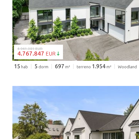
CARGANDO...
4.941.381 EUR
4.767.847
EUR
15
5
697
1.954
hab
dorm
m²
terreno
m²
Woodland