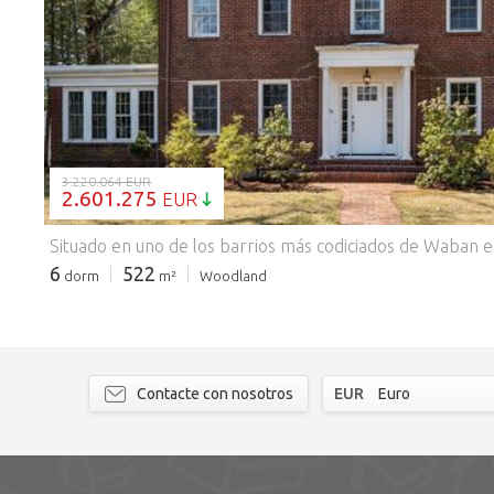
CARGANDO...
3.220.064 EUR
2.601.275
EUR
6
522
dorm
m²
Woodland
Contacte con nosotros
EUR
Euro