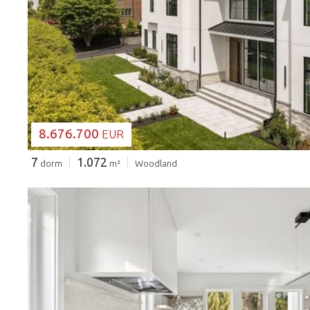
CARGANDO...
8.676.700
EUR
7
1.072
dorm
m²
Woodland