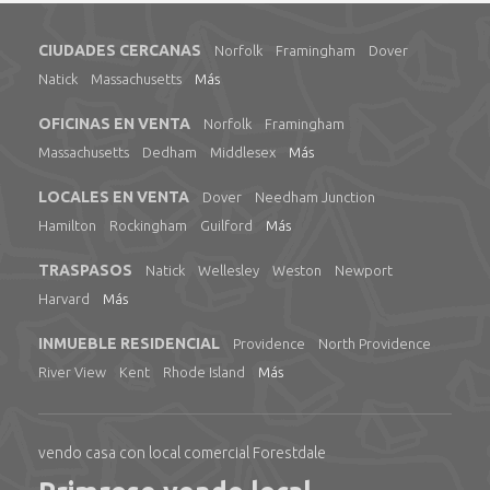
CIUDADES CERCANAS
Norfolk
Framingham
Dover
Natick
Massachusetts
Más
OFICINAS EN VENTA
Norfolk
Framingham
Massachusetts
Dedham
Middlesex
Más
LOCALES EN VENTA
Dover
Needham Junction
Hamilton
Rockingham
Guilford
Más
TRASPASOS
Natick
Wellesley
Weston
Newport
Harvard
Más
INMUEBLE RESIDENCIAL
Providence
North Providence
River View
Kent
Rhode Island
Más
vendo casa con local comercial Forestdale