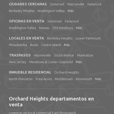
CIUDADES CERCANAS
Somerset
Warrenville
Fanwood
Berkeley Heights
Washington Valley
Más
OFICINAS EN VENTA
Somerset
Fanwood
Washington Valley
Nassau
Old Westbury
Más
LOCALES EN VENTA
Berkeley Heights
Lower Fairmount
Philadelphia
Bucks
Centre Island
Más
TRASPASOS
Warrenville
South Belmar
Manhattan
New Jersey
Meadows at Lower Gwynedd
Más
INMUEBLE RESIDENCIAL
Orchard Heights
North Princeton
Free Acres
Middletown
Monmouth
Más
Orchard Heights departamentos en
venta
comprar un local comercial East Brunswick