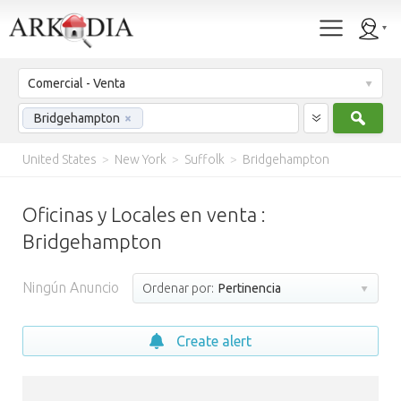
Comercial - Venta
Busc
Bridgehampton
×
United States
>
New York
>
Suffolk
>
Bridgehampton
Oficinas y Locales en venta :
Bridgehampton
Ningún Anuncio
Ordenar por:
Pertinencia
Create alert