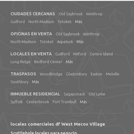
CIUDADES CERCANAS
Old Saybrook
Winthrop
Guilford
North Madison
Totoket
Más
OFICINAS EN VENTA
Old Saybrook
Winthrop
North Madison
Totoket
Aspetuck
Más
LOCALES EN VENTA
Guilford
Milford
Centre Island
Long Ridge
Bedford Center
Más
TRASPASOS
Woodbridge
Glastonbury
Easton
Melville
Southbury
Más
INMUEBLE RESIDENCIAL
Sagaponack
Old Lyme
Suffolk
Centerbrook
Fort Trumbull
Más
locales comerciales df West Mecox Village
Scuttlehole locales para negocio