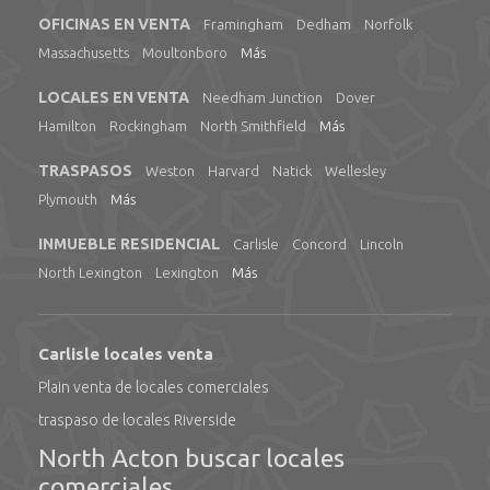
OFICINAS EN VENTA
Framingham
Dedham
Norfolk
Massachusetts
Moultonboro
Más
LOCALES EN VENTA
Needham Junction
Dover
Hamilton
Rockingham
North Smithfield
Más
TRASPASOS
Weston
Harvard
Natick
Wellesley
Plymouth
Más
INMUEBLE RESIDENCIAL
Carlisle
Concord
Lincoln
North Lexington
Lexington
Más
Carlisle locales venta
Plain venta de locales comerciales
traspaso de locales Riverside
North Acton buscar locales
comerciales