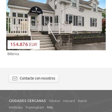
CARGANDO...
154.876
EUR
Billerica
Contacte con nosotros
CIUDADES CERCANAS
Weston
Harvard
Natick
Wellesley
Framingham
Más