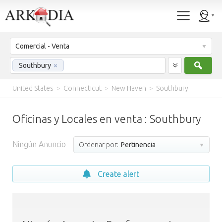
Comercial - Venta
Busc
Southbury
×
United States
>
Connecticut
>
New Haven
>
Southbury
Oficinas y Locales en venta : Southbury
Ningún Anuncio
Ordenar por:
Pertinencia
Create alert