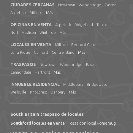
CIUDADES CERCANAS
Newtown
Woodbridge
Easton
Aspetuck
Milford
Más
OFICINAS EN VENTA
Aspetuck
Ridgefield
Totoket
North Madison
Winthrop
Más
LOCALES EN VENTA
Milford
Bedford Center
Long Ridge
Guilford
Centre Island
Más
TRASPASOS
Newtown
Woodbridge
Easton
Cannondale
Hartford
Más
INMUEBLE RESIDENCIAL
Middlebury
Bridgewater
Wellsville
Knollcrest
Danbury
Más
South Britain traspaso de locales
Southford locales en venta
casa con local Pomeraug