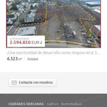
CARGANDO...
2.919.924 EUR
2.594.850
EUR
¡Una oportunidad de desarrollo como ninguna otra! 3 acres en Main Street en el centro de Branford. Una comunidad costera en crecimiento y floreciente. Esta cartera es una combinación de 5 parcelas separadas que incluyen usos mixtos existentes, incluyendo un edificio de oficinas, restaurante/bar, vivienda unifamiliar, garaje, almacén y terreno vacío. Este portafolio está estratégicamente ubicado en la estación de tren, la I95, las tiendas, los restaurantes, la playa y la caminata hasta el histórico centro de Branford. Un enorme número diario de coches. Las grandes marcas minoristas en un radio de un cuarto de milla incluyen Walmart, Starbucks y las recientes aprobaciones municipales para Aldi's y Chase Bank. Esta 'cartera inmobiliaria única en la vida' tiene un ingreso bruto existente de 115.000 dólares anuales. Así que disfruta de los ingresos existentes mientras planificas el desarrollo y transformación de esta 'Gema en Main'. Features: - Air Conditioning - Parking
6.523
m²
Totoket
Contacte con nosotros
CIUDADES CERCANAS
Guilford
North Madison