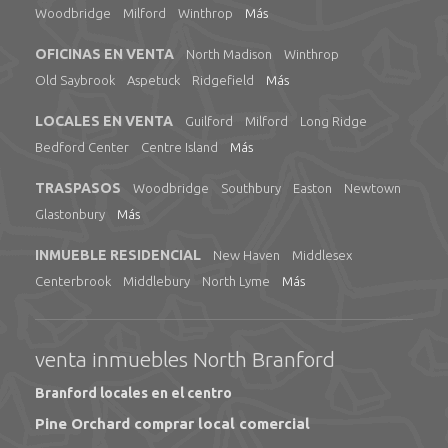
Woodbridge
Milford
Winthrop
Más
OFICINAS EN VENTA
North Madison
Winthrop
Old Saybrook
Aspetuck
Ridgefield
Más
LOCALES EN VENTA
Guilford
Milford
Long Ridge
Bedford Center
Centre Island
Más
TRASPASOS
Woodbridge
Southbury
Easton
Newtown
Glastonbury
Más
INMUEBLE RESIDENCIAL
New Haven
Middlesex
Centerbrook
Middlebury
North Lyme
Más
venta inmuebles North Branford
Branford locales en el centro
Pine Orchard comprar local comercial