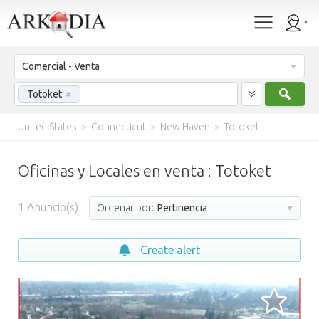
Comercial - Venta
Busc
Totoket
×
United States
>
Connecticut
>
New Haven
>
Totoket
Oficinas y Locales en venta : Totoket
1
Anuncio(s)
Ordenar por:
Pertinencia
Create alert