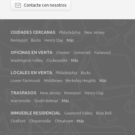
Contacte con nosotros
CIUDADES CERCANAS
Philadelphia
New Jersey
Rennyson
Bucks
Henry Clay
Más
OFICINAS EN VENTA
Chester
Somerset
Fanwood
Washington Valley
Cockeysville
Más
LOCALES EN VENTA
Philadelphia
Bucks
Lower Fairmount
Middlesex
Berkeley Heights
Más
TRASPASOS
New Jersey
Rennyson
Henry Clay
Warrenville
South Belmar
Más
INMUEBLE RESIDENCIAL
Gwynedd Valley
Blue Bell
Chalfont
Chopersville
Chinatown
Más