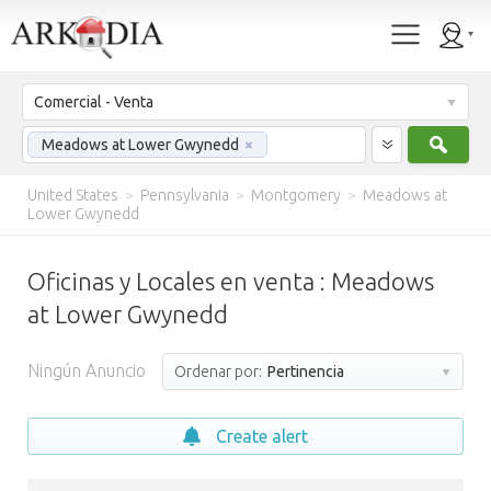
Comercial - Venta
Busc
Meadows at Lower Gwynedd
×
United States
>
Pennsylvania
>
Montgomery
>
Meadows at
Lower Gwynedd
Oficinas y Locales en venta : Meadows
at Lower Gwynedd
Ningún Anuncio
Ordenar por:
Pertinencia
Create alert