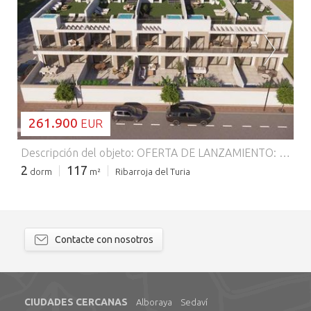
CARGANDO...
261.900
EUR
Descripción del objeto: OFERTA DE LANZAMIENTO: JACUZZI GRATIS Maravillosos bungalows bajos que constan de una superficie construida de unas 117 m² - 122 m² (incluyendo terrazas) con 2 dormitorios, 2 baños (1 en-suite), 1 salón / comedor con cocina moderna y 1 terraza (a unos 43 m² - 46 m²). Pequeño complejo en que se construyen 14 bungalows en estilo moderno utilizando materiales de alta calidad. Es posible instalar un jacuzzi. Equipamiento adicional: Las calidades y acabados de serie de esta obra nueva son excelentes: todas las viviendas incluyen ventanas en aluminio con doble acristalamiento, puertas de seguridad, cocinas amuebladas con electrodomésticos, persianas motorizadas, baños con muebles, espejo, mampara de ducha y calefacción por suelo radiante, pre-instalación de aire acondicionado y armarios empotrados en dormitorios. Ubicación de casa/solar: El complejo pequeño se encuentro rodeado de un atractivo paisaje al lado del Golf Resort Vistabella Golf, a tan sólo 20 minutos del mar. En el complejo de golf se puede hacer la compra diaria - hay un supermercado, una farmacia y bares y restaurantes - y todos los otros servicios se puede encontrar en Los Montesinos, San Miguel de Salinas, Orihuela y en Torrevieja. Y el complejo está situado a tan sólo 35 minutos del aeropuerto internacional de Alicante. Cuando alguien entra por primera vez a Vistabella Golf siente algo especial. Siente el cuidado y el mimo dedicados a su recorrido donde cada detalle se convierte en un elemento indispensable. La integración de la naturaleza y el uso responsable de sus recursos, hacen de Vistabella Golf algo más que un campo logrando un paisaje único con más de 34 hectáreas plagadas de especies autóctonas de árboles y arbustos mediterráneos. Entre ellos destacan tres majestuosos pinos que son nuestro símbolo y referente visibles desde prácticamente cualquier lugar de Vistabella Golf. El profesional del golf Manuel Piñero (ex-campeón del mundo) ha conseguido diseñar un recorrido realmente interesante, pensando para que lo puedan disfrutar tanto los profesionales más exigentes como los aficionados que quieren empezar a divertirse con este deporte. Manuel Piñero cuenta con un excelente palmares en sus más de 30 años de experiencia en un mundo de golf y en Vistabella Golf aporta los criterios obtenidos en más de 500 de los mejores campos del mundo en los que ha competido exitosamente como profesional. Otros: Calificación energética está pendiente.
2
117
dorm
m²
Ribarroja del Turia
Contacte con nosotros
CIUDADES CERCANAS
Alboraya
Sedaví