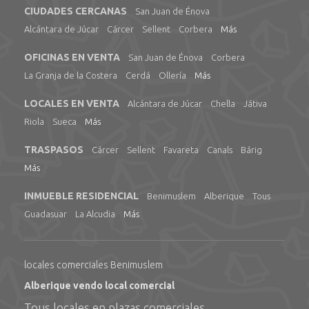
CIUDADES CERCANAS
San Juan de Énova
Alcántara de Júcar
Cárcer
Sellent
Corbera
Más
OFICINAS EN VENTA
San Juan de Énova
Corbera
La Granja de la Costera
Cerdá
Ollería
Más
LOCALES EN VENTA
Alcántara de Júcar
Chella
Játiva
Riola
Sueca
Más
TRASPASOS
Cárcer
Sellent
Favareta
Canals
Bárig
Más
INMUEBLE RESIDENCIAL
Benimuslem
Alberique
Tous
Guadasuar
La Alcudia
Más
locales comerciales Benimuslem
Alberique vendo local comercial
Tous locales en plazas comerciales