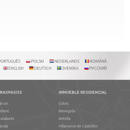
PORTUGUÊS
POLSKI
NEDERLANDS
ROMÂNĂ
ENGLISH
DEUTSCH
SVENSKA
РУССКИЙ
RASPASOS
INMUEBLE RESIDENCIAL
árcer
Cotes
ellent
Benegida
asalavés
Antella
anals
Villanueva de Castellón