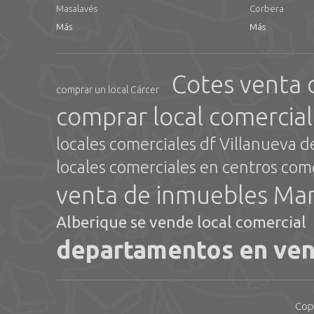
Masalavés
Corbera
Más
Más
Cotes venta 
comprar un local Cárcer
comprar local comercia
locales comerciales df Villanueva d
locales comerciales en centros come
venta de inmuebles Ma
Alberique se vende local comercial
departamentos en ven
Cop