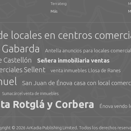
Terrateig
M
Más
M
de locales en centros comerci
l Gabarda
Antella anuncios para locales comercia
e Castellón
Señera inmobiliaria ventas
rciales Sellent
venta inmuebles Llosa de Ranes
nuel
San Juan de Énova casa con local comerc
Sumacárcel venta de inmuebles
ta Rotglá y Corbera
Énova vendo l
yright © 2026
ArKadia Publishing
Limited
. Todos los derechos reserv