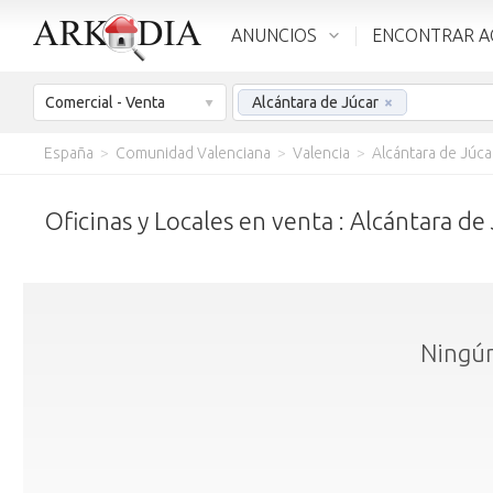
ANUNCIOS
ENCONTRAR A
Comercial - Venta
Alcántara de Júcar
×
España
>
Comunidad Valenciana
>
Valencia
>
Alcántara de Júca
Oficinas y Locales en venta : Alcántara de
Ningún