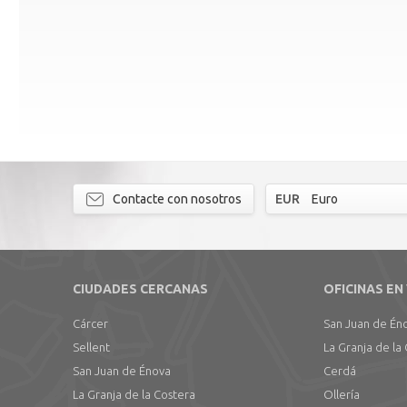
Contacte con nosotros
EUR
Euro
CIUDADES CERCANAS
OFICINAS EN
Cárcer
San Juan de Én
Sellent
La Granja de la
San Juan de Énova
Cerdá
La Granja de la Costera
Ollería