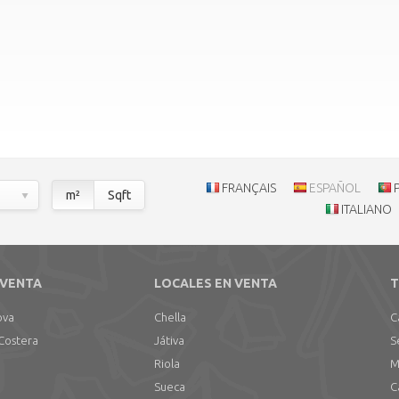
FRANÇAIS
ESPAÑOL
m²
Sqft
ITALIANO
 VENTA
LOCALES EN VENTA
T
ova
Chella
C
 Costera
Játiva
S
Riola
M
Sueca
C