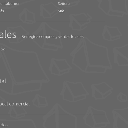
ontaberner
Señera
ás
Más
ales
Benegida compras y ventas locales
les
ial
ocal comercial
ados