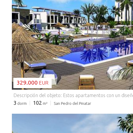
CARGANDO...
329.000
EUR
3
102
dorm
m²
San Pedro del Pinatar