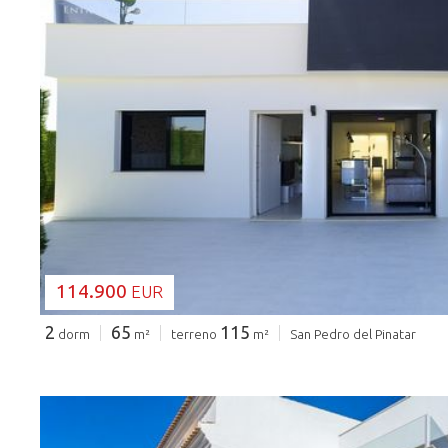
CARGANDO...
114.900
EUR
2
65
115
dorm
m²
terreno
m²
San Pedro del Pinatar