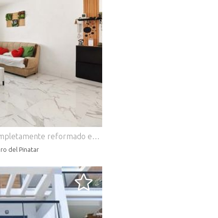
.
Descubre este magnífico apartamento completamente reformado en Lo Pagán, una vivienda que combina amplitud, diseño y una ubicación privilegiada a escasos pasos del Mar Menor. Situado en una primera planta sin ascensor, dentro de una tranquila comunidad de tan solo seis vecinos, este piso destaca por sus generosas dimensiones, su extraordinaria luminosidad y su orientación norte, ideal para disfrutar de una temperatura agradable durante los meses de verano. La vivienda dispone de cuatro dormitorios, aunque uno de ellos se ha transformado en un elegante vestidor, un baño completo y una espectacular reforma integral realizada hace apenas un año, que incluye la renovación de la instalación eléctrica, la fontanería y una nueva distribución diseñada para aprovechar al máximo cada rincón.Al cruzar la puerta de entrada nos recibe un amplio salón-comedor, un espacio abierto y acogedor donde la luz natural se convierte en la gran protagonista. Desde aquí la vivienda transmite una agradable sensación de amplitud que invita a relajarse y disfrutar de cada estancia. La reforma ha conseguido crear un ambiente moderno, funcional y muy confortable, perfecto tanto para vivir durante todo el año como para disfrutar de largas temporadas junto al mar. El salón conecta de forma natural con una moderna cocina de concepto abierto, equipada con una práctica barra americana que se integra con una isla utilizada como mesa de comedor. Este espacio se convierte en el auténtico corazón de la vivienda, ideal para compartir momentos con la familia o los amigos mientras se cocina o se disfruta de una conversación. La distribución abierta aporta continuidad visual y una mayor sensación de espacio, convirtiendo el día a día en una experiencia mucho más cómoda. Desde el distribuidor accedemos a la zona de descanso, donde encontramos las habitaciones y el baño. Los dormitorios ofrecen amplitud y versatilidad para adaptarse a las necesidades de cada familia, mientras que el actual vestidor aporta un valor añadido para quienes buscan organización y comodidad, aunque puede recuperarse fácilmente como cuarto dormitorio si se desea. El baño, completamente renovado, mantiene la misma línea moderna y elegante que caracteriza a toda la vivienda.Uno de los rincones más especiales del apartamento es, sin duda, su balcón con agradables vistas laterales al mar. Imagina comenzar cada mañana con un desayuno al aire libre mientras contemplas el azul del Mar Menor y sientes la brisa marina acompañando el primer café del día. Un pequeño lujo cotidiano que convierte cualquier momento en una experiencia única y que aporta un encanto difícil de encontrar.La ubicación termina de hacer de esta vivienda una oportunidad excepcional. Situada en uno de los barrios más apreciados de Lo Pagán, combina el ambiente vacacional con la tranquilidad de una zona residencial. En apenas unos minutos caminando podrás llegar a las playas del Mar Menor, pasear por el paseo marítimo o disfrutar de la amplia oferta de restaurantes, cafeterías, supermercados, comercios, farmacias y todos los servicios necesarios para el día a día. Un entorno costero donde la calidad de vida se disfruta durante todo el año y donde el mar se convierte en el escenario perfecto para vivir, descansar o invertir. Si buscas una vivienda lista para entrar a vivir, con una reforma impecable, amplios espacios, vistas al mar y una ubicación privilegiada en uno de los enclaves más valorados del Mar Menor, esta es una oportunidad que merece la pena descubrir. Viviendas con estas características, completamente renovadas y en una comunidad tan exclusiva de solo seis vecinos, son difíciles de encontrar.No dejes que te lo cuenten. Ven a conocerla, recorre cada una de sus estancias, disfruta de las vistas desde su balcón y déjate conquistar por el encanto de vivir junto al mar. Contacta con nosotros hoy mismo y reserva tu visita. Estaremos encantados de enseñarte lo que puede convertirse en tu próximo hogar.
ro del Pinatar