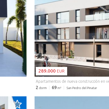
CARGANDO..
289.000
EUR
2
69
dorm
m²
San Pedro del Pinatar