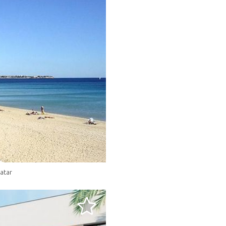
.
atar