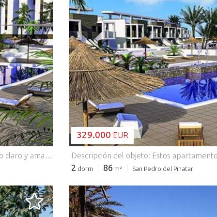
CARGANDO..
329.000
EUR
Descripción del objeto: Estos apartamentos con un diseño claro y amablemente constan de una superficie construida de unas 102 m² - 106 m² (diferentes modelos, incluyendo terrazas) con 3 dormitorios, 2 baños, 1 salón / comedor con cocina moderna, 1 lavadero, 1 terraza (a unos 11 m² - 15 m²) y elementos comunes de unos 7 m² - 8 m². Residencial ubicado en un entorno privilegiado con primeras calidades y maravillosas vistas, que cuentan con extensas zonas ajardinadas, parking subterráneo y piscina comunitaria ajardinada para adultos y niños. Los Apartamentos y Bungalows de 2 y 3 dormitorios están diseñados con un exquisito gusto, cuidando la distribución interior, buscando siempre el mayor confort para el cliente.Todas las viviendas cuentan con amplias terrazas. Equipamiento adicional: Todas las viviendas cuentan entre otras cosas con ventanas de PVC con doble acristalamiento, cocinas modernas amuebladas con horno, placa de inducción y campana, armarios empotrados en dormitorios, lavabo con mueble y espejo en todos los baños y aseos. producción de agua caliente sanitaria por Aerotermia, que proporciona una energía renovable y no contaminante, con menores consumos energéticos, y la pre-instalación de aire acondicionado y, por supuesto, el complejo también consta de piscinas comunitarias y de ascensores en los edificios de apartamentos. Ubicación de casa/solar: La urbanización está situada a tan sólo 600 metros de la maravillosa playa de Mil Palmeras, donde hay bares, restaurantes y tiendas pequeñas. Muy cerca se puede encontrar también todo tipo de servicios, como consultorios médicos, sucursales bancarias, supermercados y una gran variedad de comercios especializados. Veraneantes y deportistas náuticos pueden descansar y relajar a lo largo de la Costa Mediterránea de Orihuela Costa de 16 kilómetros. Los campos de golf de Campo Amor, Las Ramblas y Las Colinas son alcanzables en pocos minutos, y los senderistas e interesados en la historia española pueden disfrutar del interior encantador del país. Las capitales provinciales Alicante y Murcia y la ciudad de Cartagena ofrecen además de edificios históricos, plazas atractivas y grandes centros comerciales muchos destinos turísticos. Otros: Calificación energética está pendiente.
2
86
dorm
m²
San Pedro del Pinatar