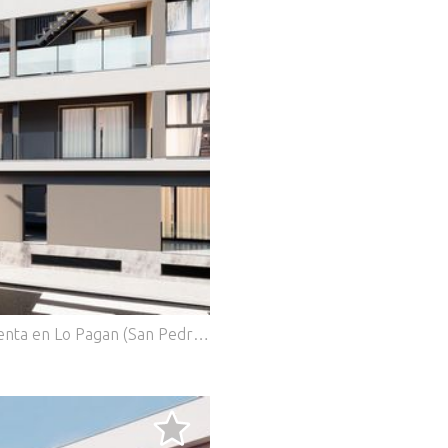
.
Apartamentos de nueva construcción en venta en Lo Pagan (San Pedro del Pinatar) cerca de la playa Vida mediterránea moderna en Lo Pagan Descubra estos elegantes apartamentos de nueva construcción en venta en Lo Pagan, una encantadora zona costera dentro de San Pedro del Pinatar, en la hermosa Costa Cálida. Situada en el conocido barrio de Los Cuarteros, esta promoción residencial ofrece un estilo de vida privilegiado a solo 500 metros de la playa y cerca de todos los servicios esenciales, restaurantes, tiendas y zonas de ocio. Lo Pagan es famosa por su relajado ambiente costero, las tranquilas aguas del Mar Menor y más de 300 días de sol al año. La zona combina el encanto tradicional español con las comodidades modernas, lo que la convierte en un destino ideal tanto para vivir como para pasar las vacaciones. Apartamentos contemporáneos con terrazas y soláriums privados La promoción ofrece una selección de apartamentos en planta baja y planta intermedia con amplias terrazas, así como exclusivos áticos con soláriums privados en la azotea. Los soláriums incluyen una pérgola y una zona de barbacoa, lo que crea el entorno perfecto para comer al aire libre y relajarse bajo el sol del Mediterráneo. Cada propiedad ha sido diseñada para combinar la arquitectura contemporánea con el cálido estilo mediterráneo. La cocina abierta se integra a la perfección con el salón y el comedor, creando espacios luminosos y confortables. Las amplias terrazas amplían las zonas interiores y son el lugar perfecto para desayunar al aire libre o celebrar reuniones por la noche. Los dormitorios cuentan con armarios empotrados y los modernos cuartos de baño están totalmente equipados, ofreciendo comodidad y elegantes acabados en toda la vivienda. Características de calidad e instalaciones comunitarias Estas viviendas se han construido prestando atención a los detalles e incluyen especificaciones de alta calidad para garantizar el confort y la eficiencia. Cocina totalmente amueblada y equipada con electrodomésticos Baños completamente equipados con acabados modernos Aire acondicionado por conductos totalmente instalado Plaza de aparcamiento privada y trastero incluidos en cada propiedad Los residentes también pueden disfrutar de excelentes instalaciones comunitarias, como una piscina rodeada de zonas de relax y un gimnasio totalmente equipado, ideal para mantener un estilo de vida activo durante todo el año. Excelente ubicación en la Costa Cálida Esta promoción goza de una ubicación estratégica cerca de playas, campos de golf y destinos clave a lo largo de la costa. Playa de Villananitos 0,5 km Real Club Náutico de Lo Pagán 0,5 km Lo Romero Golf 10 km Aeropuerto Internacional de Murcia 40 km Cartagena 35 km Las playas cercanas del Mar Menor, como la Playa de La Puntica, son conocidas por su arena fina y sus aguas tranquilas, ideales para nadar, navegar y practicar deportes acuáticos. Su nueva casa junto al mar le espera Disfrute del sol, las playas y un vibrante estilo de vida costero en una de las zonas más codiciadas de la Costa Cálida. Póngase en contacto con nosotros hoy mismo para obtener más información sobre estos apartamentos de nueva construcción en Lo Pagán y asegúrese su lugar junto al mar.