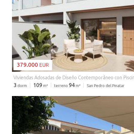
CARGANDO...
379.000
EUR
3
109
94
dorm
m²
terreno
m²
San Pedro del Pinatar