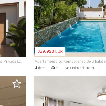
CARGANDO..
329.950
EUR
Viviendas Adosadas de Diseño Contemporáneo con Piscina Privada Exclusivo residencial ubicado en San Pedro del Pinatar (Murcia), compuesto por 8 viviendas adosadas, diseñadas para ofrecer el máximo confort, funcionalidad y calidad de vida. Cada vivienda dispone de 3 dormitorios y 2 baños completos distribuidos en 2 plantas, con una distribución moderna de concepto abierto que integra una elegante cocina amueblada y equipada con electrodomésticos con un amplio salón-comedor. Además, el dormitorio principal cuenta con un práctico vestidor, aportando un extra de comodidad. Las viviendas incluyen piscina privada en el solárium, terraza en planta primera y plaza de aparcamiento dentro de la parcela, creando espacios ideales para disfrutar del excelente clima mediterráneo durante todo el año. Concebido con un diseño contemporáneo, luminoso y funcional, utilizando una cuidada selección de materiales, equipamiento y acabados de alta calidad que garantizan eficiencia, confort y el máximo aprovechamiento de los espacios interiores y exteriores. Su excelente ubicación, en San Pedro del Pinatar, permite disfrutar de todos los servicios necesarios a pocos minutos andando, además de zonas deportivas, varios campos de golf y de encontrarse a tan solo 2.500 metros del Mar Mediterráneo y de las playas del Mar Menor. Distribución y Equipamiento de Alta Calidad Cada adosado dispone de: 3 dormitorios amplios con armarios empotrados y cajoneras. 2 baños completamente equipados con muebles, espejos y mamparas. Cocina de concepto abierto, completamente amueblada y con electrodomésticos incluidos. Agua caliente por aerotermia. Pack de iluminación interior y exterior. Salón-comedor espacioso, con grandes ventanales que conectan con la terraza. Piscina privada en el solarium. Solárium con cocina de verano, perfecto para disfrutar del clima mediterráneo. Preinstalación de aire acondicionado por conductos. Carpintería exterior de PVC con cristales dobles, garantizando aislamiento térmico y acústico. Puerta de entrada de seguridad, para mayor tranquilidad y protección. Ubicación Estratégica en San Pedro del Pinatar San Pedro del Pinatar es una localidad costera con una gran oferta de servicios, instalaciones deportivas y zonas de ocio. La ubicación de este residencial permite un acceso rápido a: Playas del Mar Menor y Mar Mediterraneo a 2.500 m. Campos de Golf – Diversas opciones en la zona, ideales para los amantes del golf. Centros Comerciales y servicios – Todo lo que necesita a pocos minutos. Aeropuerto de Murcia-Corvera – A 30 minutos. Aeropuerto de Alicante – A 45 minutos. Disfrute del Mejor Clima y Calidad de Vida en San Pedro del Pinatar San Pedro del Pinatar es una excelente opción para quienes buscan una propiedad cerca del mar, con un clima privilegiado y acceso a todo tipo de actividades al aire libre. No pierda la oportunidad de adquirir una de estas exclusivas viviendas. Contáctenos hoy mismo para más información o para programar una visita.
3
85
dorm
m²
San Pedro del Pinatar