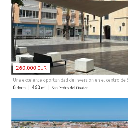
CARGANDO...
260.000
EUR
6
460
dorm
m²
San Pedro del Pinatar