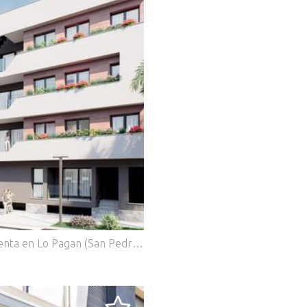
.
Apartamentos de nueva construcción en venta en Lo Pagan (San Pedro del Pinatar) cerca de la playa Vida mediterránea moderna en Lo Pagan Descubra estos elegantes apartamentos de nueva construcción en venta en Lo Pagan, una encantadora zona costera dentro de San Pedro del Pinatar, en la hermosa Costa Cálida. Situada en el conocido barrio de Los Cuarteros, esta promoción residencial ofrece un estilo de vida privilegiado a solo 500 metros de la playa y cerca de todos los servicios esenciales, restaurantes, tiendas y zonas de ocio. Lo Pagan es famosa por su relajado ambiente costero, las tranquilas aguas del Mar Menor y más de 300 días de sol al año. La zona combina el encanto tradicional español con las comodidades modernas, lo que la convierte en un destino ideal tanto para vivir como para pasar las vacaciones. Apartamentos contemporáneos con terrazas y soláriums privados La promoción ofrece una selección de apartamentos en planta baja y planta intermedia con amplias terrazas, así como exclusivos áticos con soláriums privados en la azotea. Los soláriums incluyen una pérgola y una zona de barbacoa, lo que crea el entorno perfecto para comer al aire libre y relajarse bajo el sol del Mediterráneo. Cada propiedad ha sido diseñada para combinar la arquitectura contemporánea con el cálido estilo mediterráneo. La cocina abierta se integra a la perfección con el salón y el comedor, creando espacios luminosos y confortables. Las amplias terrazas amplían las zonas interiores y son el lugar perfecto para desayunar al aire libre o celebrar reuniones por la noche. Los dormitorios cuentan con armarios empotrados y los modernos cuartos de baño están totalmente equipados, ofreciendo comodidad y elegantes acabados en toda la vivienda. Características de calidad e instalaciones comunitarias Estas viviendas se han construido prestando atención a los detalles e incluyen especificaciones de alta calidad para garantizar el confort y la eficiencia. Cocina totalmente amueblada y equipada con electrodomésticos Baños completamente equipados con acabados modernos Aire acondicionado por conductos totalmente instalado Plaza de aparcamiento privada y trastero incluidos en cada propiedad Los residentes también pueden disfrutar de excelentes instalaciones comunitarias, como una piscina rodeada de zonas de relax y un gimnasio totalmente equipado, ideal para mantener un estilo de vida activo durante todo el año. Excelente ubicación en la Costa Cálida Esta promoción goza de una ubicación estratégica cerca de playas, campos de golf y destinos clave a lo largo de la costa. Playa de Villananitos 0,5 km Real Club Náutico de Lo Pagán 0,5 km Lo Romero Golf 10 km Aeropuerto Internacional de Murcia 40 km Cartagena 35 km Las playas cercanas del Mar Menor, como la Playa de La Puntica, son conocidas por su arena fina y sus aguas tranquilas, ideales para nadar, navegar y practicar deportes acuáticos. Su nueva casa junto al mar le espera Disfrute del sol, las playas y un vibrante estilo de vida costero en una de las zonas más codiciadas de la Costa Cálida. Póngase en contacto con nosotros hoy mismo para obtener más información sobre estos apartamentos de nueva construcción en Lo Pagán y asegúrese su lugar junto al mar.