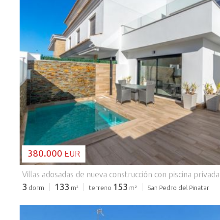
CARGANDO...
380.000
EUR
3
133
153
dorm
m²
terreno
m²
San Pedro del Pinatar