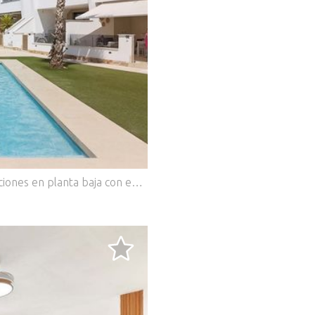
.
Apartamento contemporáneo de 3 habitaciones en planta baja con excepcional espacio exterior en La Llana Beach, Lo Pagán Situado en la prestigiosa urbanización La Llana Beach en Lo Pagán, este apartamento en planta baja, con una presentación impecable, ofrece la combinación perfecta de diseño moderno, confort y un estilo de vida mediterráneo al aire libre. El apartamento cuenta con un luminoso y espacioso salón-comedor diáfano con una elegante cocina contemporánea equipada con barra americana, creando un espacio ideal para recibir invitados o relajarse con familiares y amigos. Dispone de tres habitaciones versátiles. La principal cuenta con armarios empotrados, un elegante baño en suite y puertas correderas que dan directamente a la terraza. La segunda habitación también incluye armarios empotrados y puertas correderas con acceso a la terraza. La tercera habitación, ingeniosamente diseñada con puertas correderas que dan al salón, está amueblada actualmente con un sofá cama, lo que permite utilizarla como habitación de invitados, sala de estar adicional, despacho o sala de estar adicional. Diseñada para el confort durante todo el año, la propiedad cuenta con calefacción por suelo radiante en toda la vivienda, aire acondicionado centralizado frío/calor y un sistema de altavoces integrado tanto en el interior como en la terraza. Una de las características más destacadas de esta vivienda es su impresionante terraza que la rodea, ofreciendo un amplio espacio al aire libre para comer, tomar el sol y recibir invitados. La terraza incluye parterres con plantas consolidadas, toldos eléctricos para dar sombra, tres trasteros exteriores y un cuarto de servicio independiente. Todas las habitaciones tienen acceso directo a este espacio exterior privado, creando una perfecta conexión entre el interior y el exterior. Además, el apartamento cuenta con su propia entrada privada desde la calle, lo que proporciona mayor privacidad y comodidad. Los residentes también disponen de plaza de aparcamiento asignada y acceso a la gran piscina comunitaria de la urbanización. Lo Pagán es uno de los destinos costeros más populares de la Costa Cálida, conocido por sus hermosas playas de arena a lo largo de las tranquilas aguas del Mar Menor. La zona ofrece una excelente selección de restaurantes, cafeterías, chiringuitos y tiendas locales, todos a poca distancia a pie. Los famosos baños de barro terapéuticos y el pintoresco paseo marítimo ofrecen el entorno perfecto para pasear, montar en bicicleta o simplemente disfrutar del estilo de vida mediterráneo. Los amantes de los deportes acuáticos pueden practicar vela, paddle surf y kayak en el Mar Menor, mientras que varios campos de golf de campeonato se encuentran a poca distancia en coche. El apartamento también cuenta con excelentes conexiones de transporte, con el Aeropuerto Internacional de Murcia a unos 35 minutos y el Aeropuerto de Alicante a aproximadamente una hora en coche, lo que lo convierte en una opción ideal como residencia permanente, casa de vacaciones o inversión. Este excepcional apartamento combina acabados de alta calidad, amplios espacios exteriores y una ubicación privilegiada a pocos pasos de la playa, ofreciendo lo mejor de la vida en la Costa Cálida.