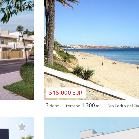
CARGANDO..
515.000
EUR
3
1.300
dorm
terreno
m²
San Pedro del Pin