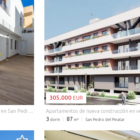
CARGANDO..
305.000
EUR
Villas adosadas de nueva construcción con piscina privada en San Pedro del Pinatar Viviendas modernas en una ubicación privilegiada Esta exclusiva promoción de 5 villas adosadas se encuentra en San Pedro del Pinatar, una animada localidad costera de la Costa Cálida. Situadas cerca del polideportivo municipal, a poca distancia del centro de la ciudad y a solo 3,5 km de las playas del Mar Menor y del Mediterráneo, estas viviendas ofrecen la combinación perfecta de comodidad, conveniencia y estilo de vida mediterráneo. Diseño contemporáneo y distribución funcional Cada villa se distribuye en dos plantas y está diseñada con una arquitectura moderna, maximizando el espacio y la luz natural. Con 3 dormitorios y 2 baños, estas propiedades son ideales para familias, como residencias vacacionales o como inversión. Planta baja: cocina abierta conectada con el luminoso salón-comedor, un dormitorio, un baño, un patio trasero y acceso directo al jardín privado con piscina. Primera planta: dos dormitorios adicionales, un cuarto de baño y una amplia terraza con acceso al solárium privado de la azotea, perfecto para tomar el sol o recibir invitados. Acabados de calidad y comodidad Las villas se entregan con especificaciones de alta calidad y detalles cuidadosamente pensados para garantizar una vida moderna: Cocina totalmente amueblada y equipada con electrodomésticos Piscina privada y jardín Solárium en la azotea para disfrutar al aire libre durante todo el año Cocina de verano incluida Paquete de iluminación interior y exterior Garaje privado cerrado San Pedro del Pinatar: estilo de vida y alrededores San Pedro del Pinatar es conocido por su sol durante todo el año, sus playas de arena y sus paisajes naturales, como el famoso Parque Natural de las Salinas y Arenales. La localidad ofrece todos los servicios esenciales, incluyendo tiendas, supermercados, restaurantes, centros de salud e instalaciones deportivas, lo que la convierte en un lugar excelente tanto para vivir como para pasar las vacaciones. Distancias a puntos de interés clave: Playas del Mar Menor - 3,5 km Centro comercial Dos Mares - 5 km Puerto deportivo de Lo Pagán - 4 km Roda Golf - 8 km Aeropuerto de Murcia (Corvera) - 35 km Aeropuerto de Alicante - 75 km Asegúrese su nueva vivienda junto al mar Estas villas adosadas de nueva construcción en San Pedro del Pinatar combinan un diseño moderno, acabados de alta calidad y una ubicación privilegiada cerca del mar y de todos los servicios. Póngase en contacto con nosotros hoy mismo para obtener más información o concertar una visita y dar el primer paso hacia la casa mediterránea de sus sueños.
3
87
dorm
m²
San Pedro del Pinatar