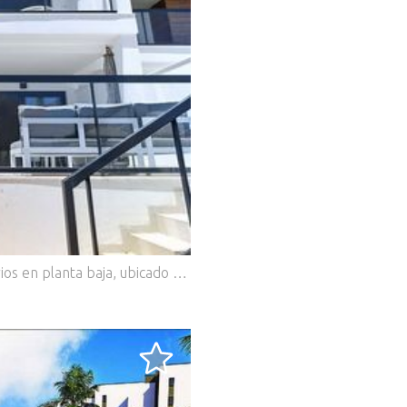
.
Un precioso apartamento de dos dormitorios en planta baja, ubicado en la exclusiva urbanización Higuericas Bay en El Mojón, a tan solo un minuto a pie de la impresionante playa de Las Higuericas. Esta moderna propiedad ofrece la combinación perfecta de confort, estilo y vida costera.El apartamento cuenta con un luminoso y espacioso salón-comedor diáfano con una moderna cocina totalmente equipada, diseñada para maximizar la luz natural y crear un ambiente acogedor. Junto a la cocina, hay un práctico lavadero que ofrece espacio adicional de almacenamiento y lavandería.Ambos dormitorios son amplios y cuentan con armarios empotrados, mientras que los modernos baños están acabados con materiales de alta calidad. La propiedad se vende completamente amueblada, lo que permite a los nuevos propietarios mudarse de inmediato y disfrutar del estilo de vida mediterráneo.Una de las características más destacadas de la propiedad es la gran terraza privada, que ofrece un amplio espacio al aire libre para tomar el sol, comer, recibir invitados o simplemente relajarse durante todo el año en el maravilloso clima.El apartamento también incluye una plaza de aparcamiento privada y acceso a una piscina comunitaria y jardines paisajísticos impecablemente cuidados, ideales para relajarse después de un día de playa.Con una ubicación perfecta cerca de restaurantes, cafeterías, tiendas e instalaciones de ocio, esta propiedad es una excelente opción como casa de vacaciones, inversión para alquiler o residencia permanente en la Costa Blanca.