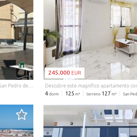
CARGANDO..
245.000
EUR
Una excelente oportunidad de inversión en el centro de San Pedro del Pinatar, con un edificio completo que ofrece un gran potencial para desarrollar un proyecto residencial, comercial o de uso mixto. Situado en una ubicación ideal, a tan solo 5 minutos de la playa, combina la comodidad de estar en el centro con el atractivo del estilo de vida mediterráneo. El edificio consta de tres plantas: Planta Baja – 160 m² Local/GarajeActualmente utilizado como local/garaje, este amplio espacio de 160 m² ofrece múltiples posibilidades y puede adaptarse para uso comercial, garaje privado, almacenamiento o integrarse en un futuro proyecto residencial. Primera Planta – Apartamento de aproximadamente 155 m²Amplia vivienda actualmente distribuida en 4 dormitorios, con grandes posibilidades de reforma. Necesita actualización, ofreciendo la oportunidad de modernizar y redistribuir los espacios según las necesidades del nuevo propietario. Segunda Planta – Apartamento de aproximadamente 155 m²Vivienda amplia actualmente iniciada pero pendiente de finalizar. Una gran oportunidad para crear una vivienda totalmente nueva, un apartamento vacacional o una propiedad adicional destinada al alquiler. Solárium / Terraza en la AzoteaEl edificio dispone además de un solárium, un espacio exterior perfecto para disfrutar del sol durante todo el año, relajarse y crear una zona privada de ocio al aire libre. Ubicado en una de las zonas más demandadas de San Pedro del Pinatar, cerca de comercios, restaurantes, servicios y todos los equipamientos necesarios, este inmueble representa una oportunidad única para inversores, promotores o compradores que buscan una propiedad con gran potencial y una ubicación privilegiada cerca del mar. Una fantástica oportunidad para transformar un edificio completo en un proyecto residencial de alto valor en una de las zonas más atractivas de la Costa Cálida.
4
125
127
dorm
m²
terreno
m²
San Ped