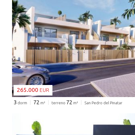
CARGANDO...
265.000
EUR
3
72
72
dorm
m²
terreno
m²
San Pedro del Pinatar