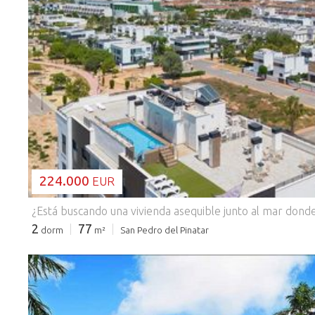
CARGANDO...
224.000
EUR
2
77
dorm
m²
San Pedro del Pinatar