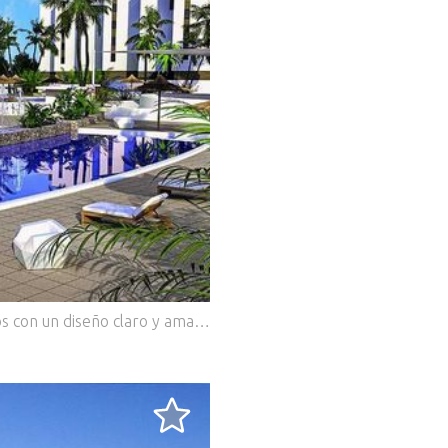
.
Descripción del objeto: Estos apartamentos con un diseño claro y amablemente constan de una superficie construida de unas 86 m² - 88 m² (diferentes modelos, incluyendo terrazas) con 2 dormitorios, 2 baños, 1 salón / comedor con cocina moderna, 1 lavadero, 1 terraza (a unos 12 m² - 13 m²) y elementos comunes de unos 6 m². Residencial ubicado en un entorno privilegiado con primeras calidades y maravillosas vistas, que cuentan con extensas zonas ajardinadas, parking subterráneo y piscina comunitaria ajardinada para adultos y niños. Los Apartamentos y Bungalows de 2 y 3 dormitorios están diseñados con un exquisito gusto, cuidando la distribución interior, buscando siempre el mayor confort para el cliente.Todas las viviendas cuentan con amplias terrazas. Equipamiento adicional: Todas las viviendas cuentan entre otras cosas con ventanas de PVC con doble acristalamiento, cocinas modernas amuebladas con horno, placa de inducción y campana, armarios empotrados en dormitorios, lavabo con mueble y espejo en todos los baños y aseos. producción de agua caliente sanitaria por Aerotermia, que proporciona una energía renovable y no contaminante, con menores consumos energéticos, y la pre-instalación de aire acondicionado y, por supuesto, el complejo también consta de piscinas comunitarias y de ascensores en los edificios de apartamentos. Ubicación de casa/solar: La urbanización está situada a tan sólo 600 metros de la maravillosa playa de Mil Palmeras, donde hay bares, restaurantes y tiendas pequeñas. Muy cerca se puede encontrar también todo tipo de servicios, como consultorios médicos, sucursales bancarias, supermercados y una gran variedad de comercios especializados. Veraneantes y deportistas náuticos pueden descansar y relajar a lo largo de la Costa Mediterránea de Orihuela Costa de 16 kilómetros. Los campos de golf de Campo Amor, Las Ramblas y Las Colinas son alcanzables en pocos minutos, y los senderistas e interesados en la historia española pueden disfrutar del interior encantador del país. Las capitales provinciales Alicante y Murcia y la ciudad de Cartagena ofrecen además de edificios históricos, plazas atractivas y grandes centros comerciales muchos destinos turísticos. Otros: Calificación energética está pendiente.