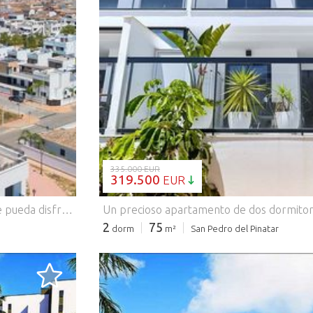
CARGANDO..
335.000 EUR
319.500
EUR
¿Está buscando una vivienda asequible junto al mar donde pueda disfrutar inmediatamente de todo lo que ofrece la Costa Cálida? Entonces este moderno apartamento en Lo Pagán merece sin duda una visita. Construido en 2019, este apartamento se encuentra en la cuarta y última planta de un cuidado residencial. A tan solo 650 metros a pie del precioso paseo marítimo del Mar Menor, podrá disfrutar de numerosos restaurantes, terrazas, chiringuitos y de un ambiente agradable durante todo el año. Desde su terraza privada orientada al suroeste podrá disfrutar de bonitas vistas abiertas al entorno y también de vistas al mar. Gracias a su excelente orientación, podrá aprovechar el sol español hasta el final del día. Uno de los grandes atractivos de esta urbanización es su impresionante solárium comunitario. Toda la azotea ha sido acondicionada como una exclusiva zona de ocio con una magnífica piscina, tumbonas, mesas, sillas y una zona de barbacoa. Las espectaculares vistas panorámicas sobre el Mar Menor, el Mediterráneo y los alrededores convierten este espacio en uno de los rincones más privilegiados del edificio. Además, el solárium es fácilmente accesible mediante ascensor. También se ha pensado en la comodidad diaria. Las bicicletas pueden guardarse de forma segura en el sótano comunitario y el aparcamiento nunca supone un problema gracias a las numerosas plazas disponibles frente al edificio. Una excelente oportunidad para quienes buscan una segunda residencia asequible, una inversión junto al mar o una vivienda cómoda para disfrutar del estilo de vida español. Características principales: ✅ Construido en 2019 ✅ Ático en la 4ª planta ✅ Ascensor ✅ Terraza privada orientada al suroeste ✅ Vistas al mar y al entorno natural ✅ A solo 650 metros del paseo marítimo y las playas del Mar Menor ✅ Espectacular piscina en la azotea con zona de barbacoa y relax ✅ Espacio para guardar bicicletas en el sótano ✅ Fácil aparcamiento frente al edificio ✅ Excelente relación calidad-precio
2
75
dorm
m²
San Pedro del Pinatar