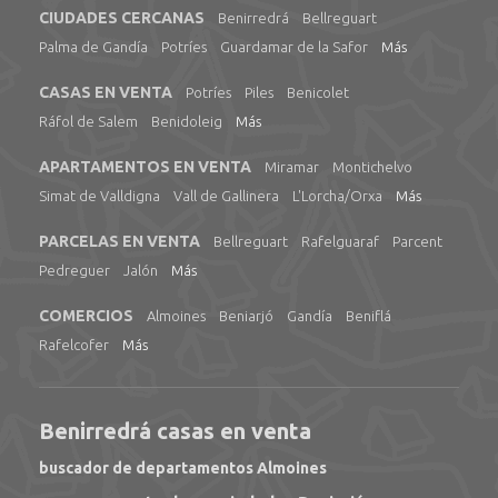
CIUDADES CERCANAS
Benirredrá
Bellreguart
Palma de Gandía
Potríes
Guardamar de la Safor
Más
CASAS EN VENTA
Potríes
Piles
Benicolet
Ráfol de Salem
Benidoleig
Más
APARTAMENTOS EN VENTA
Miramar
Montichelvo
Simat de Valldigna
Vall de Gallinera
L'Lorcha/Orxa
Más
PARCELAS EN VENTA
Bellreguart
Rafelguaraf
Parcent
Pedreguer
Jalón
Más
COMERCIOS
Almoines
Beniarjó
Gandía
Beniflá
Rafelcofer
Más
Benirredrá casas en venta
buscador de departamentos Almoines