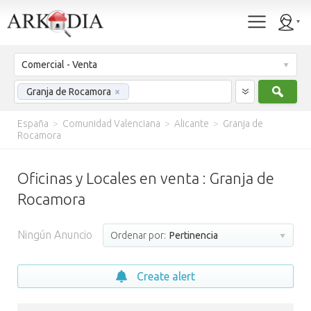
Comercial - Venta
Busc
Granja de Rocamora
×
España
>
Comunidad Valenciana
>
Alicante
>
Granja de
Rocamora
Oficinas y Locales en venta : Granja de
Rocamora
Ningún Anuncio
Ordenar por:
Pertinencia
Create alert