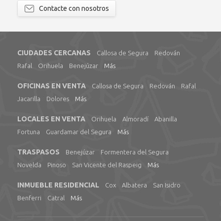
Contacte con nosotros
CIUDADES CERCANAS
Callosa de Segura
Redován
Rafal
Orihuela
Benejúzar
Más
OFICINAS EN VENTA
Callosa de Segura
Redován
Rafal
Jacarilla
Dolores
Más
LOCALES EN VENTA
Orihuela
Almoradí
Abanilla
Fortuna
Guardamar del Segura
Más
TRASPASOS
Benejúzar
Formentera del Segura
Novelda
Pinoso
San Vicente del Raspeig
Más
INMUEBLE RESIDENCIAL
Cox
Albatera
San Isidro
Benferri
Catral
Más