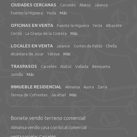
CIUDADES CERCANAS
Carcelén
Alatoz
Jalance
Fuente la Higuera
Yecla
Más
OFICINAS EN VENTA
Fuente la Higuera
Yecla
Albacete
Cerdá
La Granja de la Costera
Más
LOCALES EN VENTA
Jalance
Cortes de Pallás
Chella
Alcántara de Júcar
Yátova
Más
TRASPASOS
Carcelén
Alatoz
Vallada
Benejama
Jumilla
Más
INMUEBLE RESIDENCIAL
Almansa
Ayora
Zarra
Teresa de Cofrentes
Jarafuel
Más
Bonete vendo terreno comercial
Almansa vendo casa con local comercial
venta parcelas Carcelén