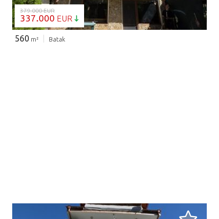
379.000 EUR
337.000
EUR
560
m²
Batak