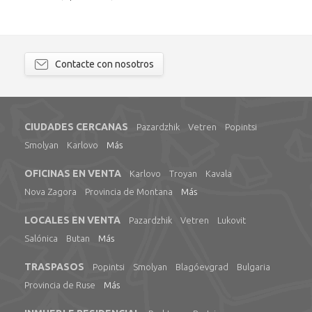
Contacte con nosotros
CIUDADES CERCANAS
Pazardzhik
Vetren
Popintsi
Smolyan
Karlovo
Más
OFICINAS EN VENTA
Karlovo
Troyan
Kavala
Nova Zagora
Provincia de Montana
Más
LOCALES EN VENTA
Pazardzhik
Vetren
Lukovit
Salónica
Butan
Más
TRASPASOS
Popintsi
Smolyan
Blagóevgrad
Bulgaria
Provincia de Ruse
Más