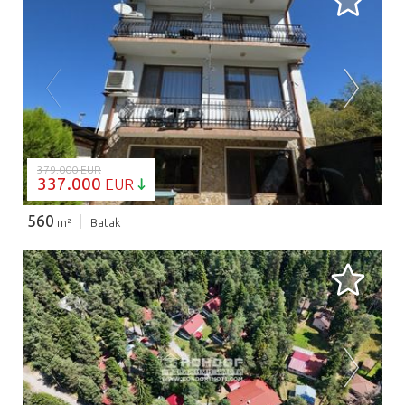
CARGANDO...
379.000 EUR
337.000
EUR
560
m²
Batak
CARGANDO...