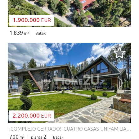
1.900.000
EUR
1.839
m²
Batak
CARGANDO...
2.200.000
EUR
¡COMPLEJO CERRADO! ¡CUATRO CASAS UNIFAMILIARES! ¡TSIGOV CHARK! ¡Abraza la tranquilidad de la vida en la montaña! Situado a orillas de la presa de Batak, entre altos pinos y unas vistas impresionantes, este complejo cerrado cuenta con 4 casas unifamiliares con una superficie total de 3360 metros cuadrados. Cada uno de los edificios está amueblado en un estilo moderno y elegante en combinación con elementos naturales. En la parcela también hay una zona de spa al aire libre con sauna y jacuzzi, así como una barbacoa y una chimenea con zona de estar. El complejo es la oportunidad ideal para una nueva propiedad de inversión, que ya es bien conocida por los turistas de todo el país. Precio con IVA: 2 200 000 Euro Llame ahora y ciña el siguiente código: 89498
700
2
m²
planta
Batak