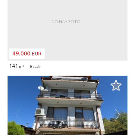
NO HAY FOTO
49.000
EUR
141
m²
Batak
CARGANDO...