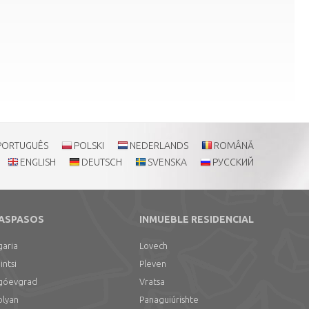
PORTUGUÊS
POLSKI
NEDERLANDS
ROMÂNĂ
ENGLISH
DEUTSCH
SVENSKA
РУССКИЙ
ASPASOS
INMUEBLE RESIDENCIAL
garia
Lovech
intsi
Pleven
góevgrad
Vratsa
lyan
Panaguiúrishte