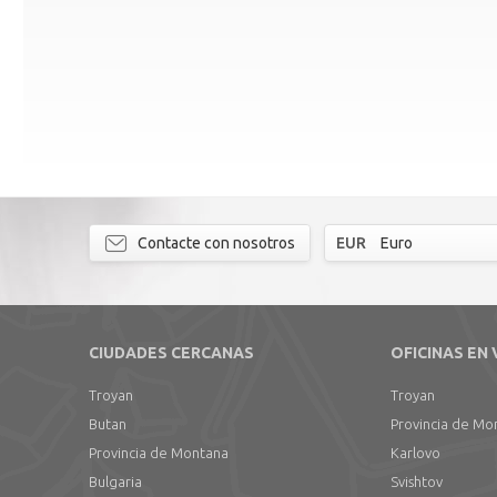
Contacte con nosotros
EUR
Euro
CIUDADES CERCANAS
OFICINAS EN
Troyan
Troyan
Butan
Provincia de Mo
Provincia de Montana
Karlovo
Bulgaria
Svishtov