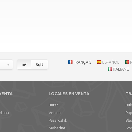
FRANÇAIS
ESPAÑOL
m²
Sqft
ITALIANO
 VENTA
LOCALES EN VENTA
TR
Butan
Bul
ntana
Vetren
Pop
Pazardzhik
Bla
Mehedinti
Smo