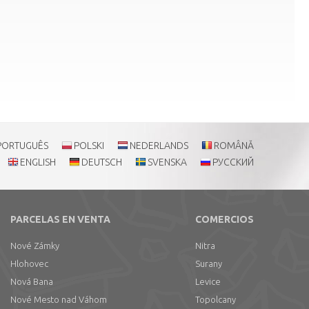
PORTUGUÊS
POLSKI
NEDERLANDS
ROMÂNĂ
ENGLISH
DEUTSCH
SVENSKA
РУССКИЙ
PARCELAS EN VENTA
COMERCIOS
Nové Zámky
Nitra
Hlohovec
Surany
Nová Bana
Levice
Nové Mesto nad Váhom
Topolcany