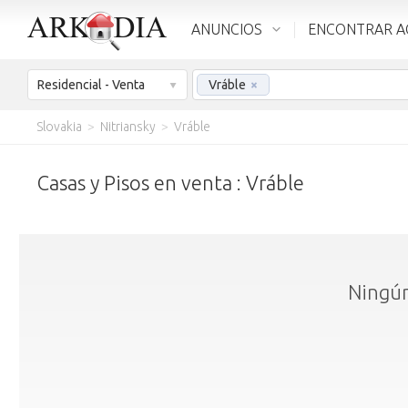
ANUNCIOS
ENCONTRAR A
Residencial - Venta
Vráble
×
Slovakia
>
Nitriansky
>
Vráble
Casas y Pisos en venta : Vráble
Ningún