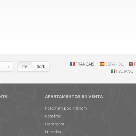
FRANÇAIS
ESPAÑOL
m²
Sqft
ITALIANO
NTA
APARTAMENTOS EN VENTA
Kostol'any pod Tribcom
Komárno
Esztergom
Prievidza