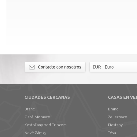
Contacte con nosotros
EUR
Euro
CIUDADES CERCANAS
CASAS EN VE
Branc
Branc
Zlaté Moravce
Zeliezovce
Kostol'any pod Tribcom
Piestany
Nové Zámky
Tésa