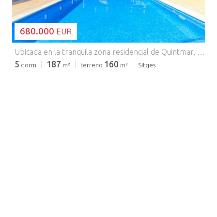
680.000
EUR
Ubicada en la tranquila zona residencial de Quintmar, esta casa adosada de proporciones armoniosas ofrece 187 m² de superficie construida, ideal para quienes buscan comodidad, privacidad y un estilo de vida mediterráneo relajado. Construida en 2005, la vivienda destaca por su distribución funcional y la ventaja única de contar con varios terrazas y balcones conectados a las estancias principales, lo que permite la entrada de abundante luz natural y una perfecta integración con el exterior. La vivienda cuenta con cinco dormitorios y tres baños, ofreciendo flexibilidad para la vida familiar, para recibir invitados o para usar como vivienda . El salón es amplio y luminoso, con chimenea y acceso directo a una terraza, creando un ambiente confortable durante todo el año. La cocina es moderna y está totalmente equipada, diseñada para un uso práctico diario. El aire acondicionado y la calefacción garantizan el confort en cualquier estación. Los espacios exteriores son un elemento clave, con una terraza frontal que incluye una zona de barbacoa, una amplia terraza trasera con jardín privado y varios balcones accesibles desde diferentes habitaciones. El aparcamiento privado añade mayor comodidad. La casa forma parte de una comunidad bien cuidada con jardines paisajísticos y piscina, lo que ofrece un ambiente agradable e ideal para familias. Su ubicación combina tranquilidad con fácil acceso al centro de Sitges, sus playas, las principales vías de comunicación y los colegios y servicios cercanos. Una vivienda equilibrada con interiores y espacios exteriores bien diseñados, ideal para disfrutar de la vida cotidiana cerca de la costa. Póngase en contacto con nosotros para obtener más detalles. Comercializado por Dils Lucas Fox (Lucas Trading, S.L. con CIF B64125438), actuando como intermediario inmobiliario. La información facilitada es meramente informativa, basada en datos proporcionados por la propiedad, y puede estar sujeta a modificaciones. No constituye oferta contractual.
5
187
160
dorm
m²
terreno
m²
Sitges