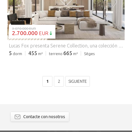
CARGANDO...
3.070.000 EUR
2.700.000
EUR
Lucas Fox presenta Serene Collection, una colección única de cinco villas independientes situadas en La Plana, una de las zonas residenciales más codiciadas de Sitges. Esta villa goza de un diseño exclusivo, abundante luz natural y privacidad, además de ofrecer contacto directo con el entorno mediterráneo. Villa Ponent se beneficia de contar con jardines privados que incluyen piscina y zona chill-out, amplios porches con barbacoa exterior y espacios interiores abiertos y acogedores. La arquitectura apuesta por una distribución funcional, que separa claramente las zonas de día y de noche para mayor privacidad. Villa Ponent ofrece 455 m² construidos y 79 m² de terraza cubierta. Se distribuye en tres plantas. La planta principal alberga la zona de día de planta abierta con espacios amplios y luminosos y con salida directa al jardín privado, la piscina y la zona chill-out. Además, incluye un dormitorio con baño privado. La planta superior alberga la zona de noche, con cuatro dormitorios y dos baños. Además, la planta sótano ofrece un garaje y un gran espacio polivalente que puede destinarse a gimnasio, zona de spa con jacuzzi y sauna, estudio o cualquier otro uso deseado. Cabe destacar que la promoción Serene Collection ofrece la oportunidad de personalizar todo el diseño: desde la distribución interior hasta los acabados, materiales y colores. Así, cada vivienda se adaptaría al estilo de vida, gustos y necesidades de sus futuros propietarios. De partida, se ofrece un diseño moderno con materiales naturales, como la piedra y la madera, con tonos neutros y revestimientos minerales, que aportan calidez a los espacios interiores. Póngase en contacto con Lucas Fox para obtener más información o concertar una visita privada. Comercializado por Dils Lucas Fox (Lucas Trading, S.L. con CIF B64125438), actuando como intermediario inmobiliario. La información facilitada es meramente informativa, basada en datos proporcionados por la propiedad, y puede estar sujeta a modificaciones. No constituye oferta contractual.
5
455
665
dorm
m²
terreno
m²
Sitges
1
2
SIGUIENTE
Contacte con nosotros