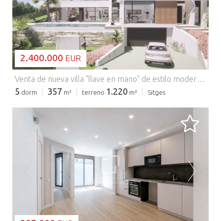
CARGANDO...
2.400.000
EUR
Venta de nueva villa "llave en mano" de estilo moderno en Can Girones, prestigiosa zona de Sitges a 2 km del mar. La mayor ventaja de la ubicación se caracteriza por el pintoresquismo del pueblo, su bohemia creativa y "eterno modo fiesta", los mejores restaurantes de pescado, las playas bien equipadas y, al mismo tiempo, la cómoda lejanía de la Urbanización Can Girones, su privacidad y carácter residencial. El proyecto terminado de esta villa de lujo consiste en la construcción de una casa con una superficie de 357 m2 en una parcela de 1.220 m2. Se aceptan modificaciones durante la ejecución del proyecto actual. - La planta principal de la villa, de 135 m2 + 19 m2 de la zona barbacoa, dispone de: cocina con lavadero, comedor, salón con techo de doble altura, dormitorio en suite con vestidor, aseo de invitados. - La primera planta de la villa, 101 m2: un dormitorio en suite con vestidor y balcón y tres dormitorios de 11 m2 cada uno. - Planta sótano de 100 m2: garaje para 2 coches, salón polivalente de 20 m2, trastero La entrega de la casa está prevista para julio de 2023.
5
357
1.220
dorm
m²
terreno
m²
Sitges
CARGANDO...