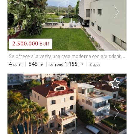
CARGANDO...
2.500.000
EUR
Se ofrece a la venta una casa moderna con abundante luz natural en la ciudad de Sitges, en la urbanización Sant Pere de Ribes. La vivienda está ubicada en una gran parcela de terreno, en las inmediaciones de toda la infraestructura necesaria, incluyendo zonas comerciales, escuelas internacionales y un cómodo acceso a la autopista en dirección a Barcelona, el aeropuerto y otros puntos clave. La superficie construida total de la casa es de 545 m², de los cuales aproximadamente 200 m² corresponden a terrazas. La casa está situada en una parcela doble de 1.155 m². En el terreno hay un jardín bien cuidado con césped natural, así como una piscina, zona chill-out, barbacoa y un gimnasio con ducha, trastero y vestuario, que se puede convertir en una casa de invitados si es necesario. La casa tiene un interior espacioso y una distribución funcional. Dispone de cuatro dormitorios en total, incluyendo dos suites (una de ellas ubicada en la planta baja), dos dormitorios dobles, dos aseos de cortesía y un baño adicional. En la planta baja se encuentran una amplia cocina con salida al jardín y un gran salón con chimenea. La segunda planta incluye tres dormitorios, zonas de lectura y descanso, así como un despacho. En el sótano hay un garaje para dos coches, lavandería, sala de máquinas, home cinema con bar y un segundo aseo de cortesía. La casa está equipada con paneles solares, sistema de alarma, calefacción a gas, aire acondicionado y acabados de alta calidad de marcas reconocidas. El año de construcción de la casa es 2008.
4
545
1.155
dorm
m²
terreno
m²
Sitges
CARGANDO...