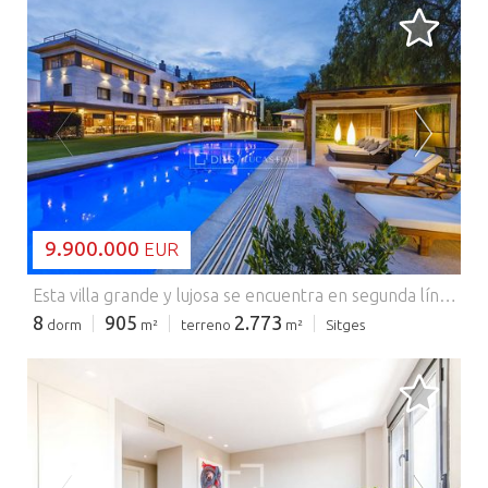
CARGANDO...
9.900.000
EUR
Esta villa grande y lujosa se encuentra en segunda línea de playa en la exclusiva zona de Terramar, en Sitges. Es el lugar perfecto para combinar la paz y la calma de un barrio residencial tranquilo y arbolado con fácil acceso a las famosas arenas doradas, a un amplio paseo marítimo y al bullicioso centro de la ciudad. La casa fue renovada en 2018 y está distribuida en 3 plantas muy amplias. Está rodeada de jardines extensos y llenos de carácter, con palmeras y zonas de césped bien cuidadas, terrazas y una variedad de espacios para disfrutar, incluyendo un área de barbacoa inmejorable. La privacidad está asegurada ya que la casa ocupa casi toda la manzana y tiene acceso por tres lados. La gran piscina climatizada con cubierta motorizada tiene una fantástica zona chill-out con un cenador de lujo, y está flanqueada por el porche cubierto adosado a la casa con mucho espacio para comer y relajarse. También hay terrazas en cada nivel, incluyendo un solárium en la azotea, desde donde se puede aprovechar el clima perfecto y disfrutar de una cena al aire libre con todas las comodidades. La planta baja tiene un espectacular salón-comedor abierto con ventanas de suelo a techo que inundan la casa con luz natural, ofrecen preciosas vistas al jardín y dan acceso al magnífico porche cubierto. Un espacio de estar contiguo se utiliza actualmente como sala de billar, y en este nivel también encontramos la lujosa cocina y la zona de desayunos, así como los tres dormitorios con baños propios y otro salón. En la planta superior, el majestuoso dormitorio principal cuenta con vestidor, ducha de hidromasaje, jacuzzi y acceso a su propia terraza y gimnasio. Hay otros tres dormitorios con baños privados en esta planta. La protagonista de esta planta superior es la fantástica terraza cubierta con un amplio espacio para pasar el rato con los amigos y una escalera de caracol que lleva a la azotea con el solárium. La planta superior también cuenta con un amplio espacio polivalente que actualmente se utiliza como oficina, pero que sería perfecto para una gran variedad de usos, desde home cinema o estudio hasta sala de juegos o dormitorio adicional. Todas las estancias de la casa son espaciosas, lujosas y con acabados de muy alta calidad. Dispone de ascensor, aire acondicionado frío/calor, garaje y calzada con puertas de seguridad, además de dependencias para el personal o para invitados. Comercializado por Dils Lucas Fox (Lucas Trading, S.L. con CIF B64125438), actuando como intermediario inmobiliario. La información facilitada es meramente informativa, basada en datos proporcionados por la propiedad, y puede estar sujeta a modificaciones. No constituye oferta contractual.
8
905
2.773
dorm
m²
terreno
m²
Sitges