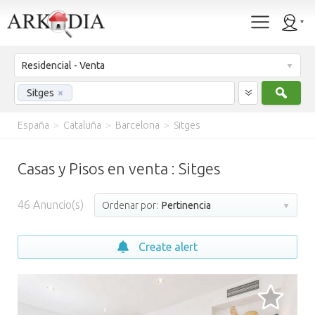
Residencial - Venta
Busc
Sitges
×
España
>
Cataluña
>
Barcelona
>
Sitges
Casas y Pisos en venta : Sitges
46
Anuncio(s)
Ordenar por:
Pertinencia
Create alert