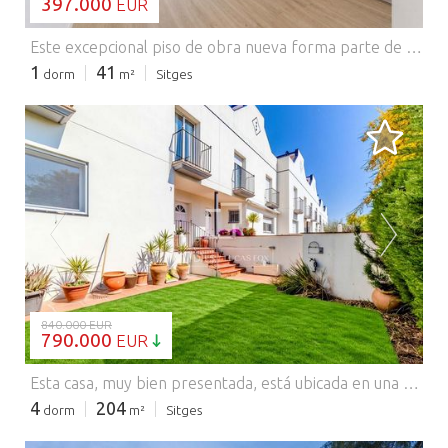
397.000
EUR
Este excepcional piso de obra nueva forma parte de una exclusiva promoción de tres viviendas modernas, con una ubicación ideal en la calle Sant Antoni, en pleno centro de Sitges. Su céntrica ubicación permite acceder fácilmente a pie a todos los servicios, restaurantes y demás comodidades, mientras que la playa se encuentra a pocos minutos. El piso cuenta con un luminoso salón- salón-comedor conectado a una moderna cocina totalmente equipada. El dormitorio es amplio y el baño dispone de acabados de alta calidad y una ducha independiente. Una terraza exterior ofrece un valioso espacio al aire libre, algo poco común en esta céntrica ubicación. El piso se entrega completamente amueblado y listo para entrar a vivir. Sitges goza de excelentes conexiones con el aeropuerto de Barcelona-El Prat, a unos 30 minutos en coche, y con servicios ferroviarios regulares que la conectan con Barcelona y la red AVE. Gracias a su ubicación privilegiada, su carácter de obra nueva y la fuerte demanda de alquiler en la zona, el piso ofrece un gran potencial tanto para quienes buscan un estilo de vida cómodo como para quienes buscan una inversión. Póngase en contacto con nosotros para obtener más información. Comercializado por Dils Lucas Fox (Lucas Trading, S.L. con CIF B64125438), actuando como intermediario inmobiliario. La información facilitada es meramente informativa, basada en datos proporcionados por la propiedad, y puede estar sujeta a modificaciones. No constituye oferta contractual.
1
41
dorm
m²
Sitges
CARGANDO...
840.000 EUR
790.000
EUR
Esta casa, muy bien presentada, está ubicada en una tranquila zona residencial de Aiguadolç y goza de vistas despejadas al mar y a la ciudad de Sitges. La vivienda se distribuye en varios niveles y ofrece una distribución práctica, buena luz natural y una variedad de espacios al aire libre. A nivel de calle, un jardín delantero orientado al sur ofrece una agradable zona al aire libre con sol durante todo el día. La planta principal cuenta con un amplio salón-comedor con acceso directo a una gran terraza, creando una extensión natural del espacio interior. La cocina está totalmente equipada y ha sido reformada recientemente, con una isla central y una distribución funcional. Un aseo de cortesía completa esta planta. La zona de descanso se encuentra en la planta superior y consta de cuatro habitaciones. La dormitorio principal incluye baño privado y armarios empotrados. Las demás habitaciones son exteriores y comparten un baño independiente con ducha. En la parte superior, la vivienda cuenta con una amplia terraza en la azotea con vistas despejadas al mar y a Sitges, que ofrece un espacio privado para disfrutar al aire libre durante todo el año. En la planta baja se encuentra un garaje privado con capacidad para hasta tres vehículos. La casa forma parte de una comunidad residencial con instalaciones compartidas que incluyen piscina, pista de tenis y gimnasio. Su ubicación ofrece un entorno tranquilo a la vez que permite un fácil acceso a la playa, el puerto deportivo y el centro de Sitges. Póngase en contacto con nosotros para obtener más información. Comercializado por Dils Lucas Fox (Lucas Trading, S.L. con CIF B64125438), actuando como intermediario inmobiliario. La información facilitada es meramente informativa, basada en datos proporcionados por la propiedad, y puede estar sujeta a modificaciones. No constituye oferta contractual.
4
204
dorm
m²
Sitges