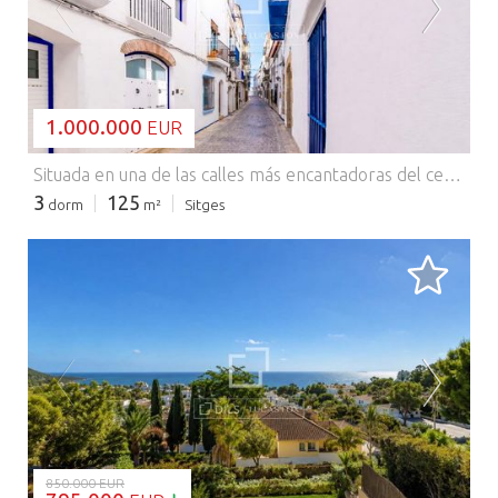
CARGANDO...
1.000.000
EUR
Situada en una de las calles más encantadoras del centro de Sitges, esta vivienda de pescadores reformada combina el encanto mediterráneo, la vida al aire libre y un gran potencial de inversión. Ubicada en la calle Carreta, la vivienda goza de una ubicación excepcional a menos de un minuto a pie de la playa, con el mar literalmente a la puerta de casa. Distribuida en tres niveles, la vivienda ofrece aproximadamente 125 m² de superficie construida. Su distribución es práctica y equilibrada, lo que la hace idónea tanto como residencia privada como para su uso como inversión en alquiler. La vivienda cuenta con varios espacios exteriores. En la planta principal, un patio-jardín interior ofrece un entorno tranquilo y privado para comer al aire libre o relajarse. En la azotea, una terraza es un auténtico oasis de tranquilidad, ideal para descansar, tomar el sol y disfrutar del estilo de vida de Sitges durante todo el año. La vivienda cuenta con tres dormitorios y tres baños, dos de ellos con baño privado. Esta distribución garantiza comodidad y privacidad, ideal para familias o huéspedes que buscan un alquiler a corto plazo. Por su carácter auténtico, su inmejorable proximidad a la playa y su licencia turística en vigor, esta vivienda representa una oportunidad única en el mercado de Sitges. Póngase en contacto con nosotros para obtener más información. Comercializado por Dils Lucas Fox (Lucas Trading, S.L. con CIF B64125438), actuando como intermediario inmobiliario. La información facilitada es meramente informativa, basada en datos proporcionados por la propiedad, y puede estar sujeta a modificaciones. No constituye oferta contractual.
3
125
dorm
m²
Sitges
CARGANDO...
850.000 EUR