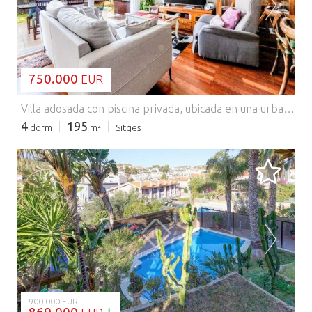
CARGANDO...
750.000
EUR
Villa adosada con piscina privada, ubicada en una urbanización con seguridad 24 horas en la exclusiva zona de Vallpineda, a unos cinco minutos en coche del centro de Sitges y a unos 30 minutos de Barcelona. La vivienda cuenta con cuatro dormitorios, uno de ellos en suite con terraza, varios baños completos, un amplio salón-comedor con acceso directo al jardín, una zona exterior con barbacoa y una cocina totalmente equipada. Es ideal como residencia principal o como segunda vivienda , con un gran potencial de revalorización. La vivienda se distribuye en tres plantas y está diseñada para ofrecer comodidad, funcionalidad y espacios luminosos. La planta principal cuenta con un amplio y luminoso comedor con acceso directo al exterior, una cocina independiente totalmente equipada con armarios blancos a medida y elegantes suelo de porcelana, y un aseo de cortesía. Esta planta se abre a un jardín privado con piscina, rodeado de moreras maduras que proporcionan privacidad y sombra natural, además de acceso directo al exterior. Una puerta conecta directamente con la zona de aparcamiento , con capacidad para dos coches e incluye un trastero . La planta intermedia alberga la zona de noche y cuenta con un cálido suelo de parqué en todas las estancias. Incluye tres dormitorios que crean un ambiente tranquilo y confortable para el descanso, además de un moderno baño con ducha, acabado en tonos blancos y madera natural, y que disfruta de abundante luz natural. Un lavadero independiente proporciona espacio adicional. Todas las habitaciones dan al exterior, lo que permite la entrada de luz natural durante todo el día. La planta superior alberga una impresionante suite de doble altura que incluye un área de oficina a la que se accede mediante una escalera contemporánea de madera y metal, con vistas al espacio y que realza la sensación de amplitud y luminosidad. Esta planta también cuenta con un baño completo con ducha de doble altura, un amplio altillo para almacenamiento y acceso directo a una terraza privada, ideal para disfrutar del aire libre y de un entorno tranquilo. La distribución general ha sido cuidadosamente planificada para brindar amplitud, privacidad y una alta calidad de vida en un entorno privilegiado. Esta casa tiene una superficie de 195 m², tal y como se muestra en los planos. Póngase en contacto con nosotros para obtener más información. Comercializado por Dils Lucas Fox (Lucas Trading, S.L. con CIF B64125438), actuando como intermediario inmobiliario. La información facilitada es meramente informativa, basada en datos proporcionados por la propiedad, y puede estar sujeta a modificaciones. No constituye oferta contractual.
4
195
dorm
m²
Sitges
CARGANDO...
900.000 EUR