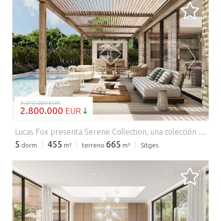
CARGANDO...
3.070.000 EUR
2.800.000
EUR
Lucas Fox presenta Serene Collection, una colección única de cinco villas independientes situadas en La Plana, una de las zonas residenciales más codiciadas de Sitges. Esta villa goza de un diseño exclusivo, abundante luz natural y privacidad, además de ofrecer contacto directo con el entorno mediterráneo. Villa Claror dispone de 455 m² construidos con cinco dormitorios y cinco baños, que se complementan con una terraza cubierta de 79 m². En el exterior, se ofrecen jardines privados con vegetación autóctona que adorna la vivienda, piscina, zona chill-out y amplios porches con barbacoa exterior. En el interior, se ofrecen espacios diáfanos y acogedores. La arquitectura apuesta por una distribución funcional en tres plantas, que separa claramente las zonas de día y de noche para mayor privacidad. En el sótano, se encuentra el garaje y una sala polivalente con posibilidad de convertirse en gimnasio, spa o zona de ocio. La planta principal ofrece una zona abierta que incluye el salón-comedor y la cocina y que ofrece salida al jardín privado, la piscina y la zona chill-out. Este espacio se beneficia de abundante luz natural. La planta superior está reservada para la zona de noche, para ofrecer mayor privacidad. Cabe destacar que la promoción Serene Collection ofrece la oportunidad de personalizar todo el diseño: desde la distribución interior hasta los acabados, materiales y colores. Así, cada vivienda se adaptaría al estilo de vida, gustos y necesidades de sus futuros propietarios. De partida, se ofrece un diseño moderno con materiales naturales, como la piedra y la madera, con tonos neutros y revestimientos minerales, que aportan calidez a los espacios interiores. Póngase en contacto con Lucas Fox para obtener más información o concertar una visita privada. Comercializado por Dils Lucas Fox (Lucas Trading, S.L. con CIF B64125438), actuando como intermediario inmobiliario. La información facilitada es meramente informativa, basada en datos proporcionados por la propiedad, y puede estar sujeta a modificaciones. No constituye oferta contractual.
5
455
665
dorm
m²
terreno
m²
Sitges