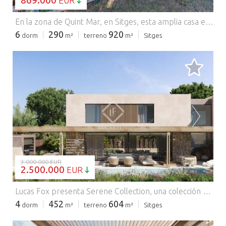
869.000
EUR
En la zona de Quint Mar, en Sitges, esta amplia casa es ideal para familias numerosas o inversores. Esta gran vivienda ofrece tres apartamentos independientes con diseños bien planificados. La planta principal consta de un piso de 150 m². Se accede a través de un amplio pasillo desde el jardín, donde se ubica la zona privada, compuesta por dos dormitorios dobles, un baño completo, un dormitorio en suite con estancia y baño, una luminosa cocina comedor con vistas y un amplio salón. salón con chimenea. El salón tiene acceso a una gran terraza con impresionantes vistas al mar y a la montaña. La planta baja cuenta con dos apartamentos de 60 m², cada uno con su propia entrada privada. El primer piso consta de cocina, dos dormitorios y un baño completo. El segundo piso es un espacio tipo loft con un dormitorio doble. Ambos apartamentos tienen acceso a una terraza exterior. Junto al jardín principal, hay una estancia que se utiliza como gimnasio, con baño completo y una amplia zona de almacenamiento. La zona exterior consta de 500 m² aproximadamente con zona chill-out y piscina. La casa tiene dos entradas desde diferentes calles, con dos plazas de aparcamiento . Esta gran casa está perfectamente situada para familias, con fácil acceso a los colegios, la playa y el pueblo, todo a un precio excepcionalmente atractivo. Por favor contáctenos para más información. Comercializado por Dils Lucas Fox (Lucas Trading, S.L. con CIF B64125438), actuando como intermediario inmobiliario. La información facilitada es meramente informativa, basada en datos proporcionados por la propiedad, y puede estar sujeta a modificaciones. No constituye oferta contractual.
6
290
920
dorm
m²
terreno
m²
Sitges
CARGANDO...
3.000.000 EUR
2.500.000
EUR
Lucas Fox presenta Serene Collection, una colección única de cinco villas independientes situadas en La Plana, una de las zonas residenciales más codiciadas de Sitges. Esta villa goza de un diseño exclusivo, abundante luz natural y privacidad, además de ofrecer contacto directo con el entorno mediterráneo. Villa Llúcia se beneficia de contar con jardines privados que incluyen piscina y zona chill-out, amplios porches con barbacoa exterior y espacios interiores abiertos y acogedores. La arquitectura apuesta por una distribución funcional, que separa claramente las zonas de día y de noche para mayor privacidad. Villa Llúcia ofrece 452 m² construidos y 110 m² de terraza cubierta. Se distribuye en tres plantas. La planta principal alberga la zona de día de planta abierta con espacios amplios y luminosos y con salida directa al jardín privado, la piscina y la zona chill-out. Además, incluye un dormitorio con baño privado. La planta superior alberga la zona de noche, con tres dormitorios y dos baños. Además, la planta sótano ofrece un garaje y un gran espacio polivalente que puede destinarse a gimnasio, zona de spa con jacuzzi y sauna, estudio o cualquier otro uso deseado. Cabe destacar que la promoción Serene Collection ofrece la oportunidad de personalizar todo el diseño: desde la distribución interior hasta los acabados, materiales y colores. Así, cada vivienda se adaptaría al estilo de vida, gustos y necesidades de sus futuros propietarios. De partida, se ofrece un diseño moderno con materiales naturales, como la piedra y la madera, con tonos neutros y revestimientos minerales, que aportan calidez a los espacios interiores. Póngase en contacto con Lucas Fox para obtener más información o concertar una visita privada. Comercializado por Dils Lucas Fox (Lucas Trading, S.L. con CIF B64125438), actuando como intermediario inmobiliario. La información facilitada es meramente informativa, basada en datos proporcionados por la propiedad, y puede estar sujeta a modificaciones. No constituye oferta contractual.
4
452
604
dorm
m²
terreno
m²
Sitges