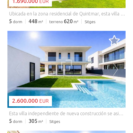
1.690.000
EUR
Ubicada en la zona residencial de Quintmar, esta villa de estilo contemporáneo destaca por sus vistas panorámicas al mar y a Sitges. La vivienda combina una distribución funcional, abundante luz natural y acabados de alta calidad, con suelos de mármol en toda la propiedad. La casa se distribuye en varias plantas, todas conectadas por ascensor, lo que aporta gran comodidad en el día a día. En la planta de acceso se encuentra un recibidor amplio y luminoso, un garaje para dos coches, zona de lavandería y un dormitorio individual con baño completo, ideal para invitados o personal de servicio. En la planta principal se ubica la zona de día, con cocina independiente y salón-comedor, ambos con acceso directo a una terraza, favoreciendo la conexión con el exterior. En esta planta también hay un aseo de cortesía. La planta superior alberga un amplio salón con techos altos, uno de los espacios más destacados de la vivienda, junto con una suite con vestidor y terraza privada. La planta de descanso está compuesta por una espaciosa suite principal con vestidor y baño privado, además de dos dormitorios dobles que comparten un baño. Todas las habitaciones tienen acceso directo a una terraza. En la planta inferior se encuentra un espacio versátil destinado al ocio y bienestar, que incluye zona de spa, sala polivalente (gimnasio, despacho o sala de cine), baño con ducha y acceso directo al exterior. El exterior es uno de los grandes atractivos de la propiedad, con un jardín bien cuidado y vegetación madura que garantiza privacidad durante todo el año. Dispone además de piscina, zona de solárium y cocina de verano con barbacoa integrada, ideal para disfrutar del estilo de vida mediterráneo. Una vivienda muy completa para quienes buscan espacio, vistas y comodidad, ya sea como residencia principal o segunda residencia. Póngase en contacto con nosotros para más información. Comercializado por Dils Lucas Fox (Lucas Trading, S.L. con CIF B64125438), actuando como intermediario inmobiliario. La información facilitada es meramente informativa, basada en datos proporcionados por la propiedad, y puede estar sujeta a modificaciones. No constituye oferta contractual.
5
448
620
dorm
m²
terreno
m²
Sitges
CARGANDO...
2.600.000
EUR
Esta villa independiente de nueva construcción se asienta sobre una parcela de 601 m² en La Plana y ofrece aproximadamente 305 m² de superficie construida, incluyendo una piscina privada y un jardín paisajístico. Diseñada con un enfoque en la arquitectura moderna, el espacio y la funcionalidad, la vivienda se distribuye en tres niveles y ofrece una combinación equilibrada de confort interior y vida al aire libre. Su diseño contemporáneo y sus generosas proporciones la hacen ideal para familias o compradores que buscan una vivienda de alta calidad en una de las zonas residenciales más prometedoras de Sitges. La villa presenta un estilo arquitectónico limpio y moderno, con amplios espacios y una distribución diseñada para maximizar la luz y la sensación de amplitud. Los espacios exteriores se centran en el jardín y la piscina, creando un ambiente privado ideal para relajarse y recibir invitados. Los porches cubiertos extienden el espacio habitable al aire libre, ofreciendo zonas de sombra para comer y socializar, manteniendo una fuerte conexión con el jardín. En el interior, la planta principal está diseñada para la vida cotidiana, con amplias zonas diáfanas que se conectan fluidamente con el exterior. Grandes ventanales permiten que la luz natural inunde la vivienda y refuerzan la integración entre el interior y el exterior. La cocina, el salón y el comedor están ubicados estratégicamente para funcionar como un centro neurálgico, ideal tanto para la vida familiar como para recibir invitados. La planta superior está destinada a la zona de descanso, con habitaciones bien proporcionadas diseñadas para ofrecer comodidad y privacidad. La distribución permite una clara separación entre las zonas de estar y de descanso, optimizando la funcionalidad general de la vivienda. La planta baja ofrece espacio adicional que puede adaptarse a diferentes necesidades, como un gimnasio, una estancia de cine o una habitación para invitados. La piscina privada y el jardín son elementos clave de la vivienda, ofreciendo un entorno exterior tranquilo y apartado. Estas áreas brindan un amplio espacio para relajarse, recrearse y recibir invitados, lo que hace que la vivienda sea ideal para disfrutar del clima mediterráneo durante todo el año. Esta villa representa una excelente oportunidad para los compradores que buscan una vivienda moderna y espaciosa, con una alta calidad de construcción, zonas de estar flexibles y un entorno exterior privado. Con un diseño contemporáneo, amplios espacios y un enfoque en el estilo de vida, se trata de una vivienda completa, ideal tanto para residencia permanente como para inversión a largo plazo. Póngase en contacto con nosotros para obtener más información. Comercializado por Dils Lucas Fox (Lucas Trading, S.L. con CIF B64125438), actuando como intermediario inmobiliario. La información facilitada es meramente informativa, basada en datos proporcionados por la propiedad, y puede estar sujeta a modificaciones. No constituye oferta contractual.
5
305
dorm
m²
Sitges