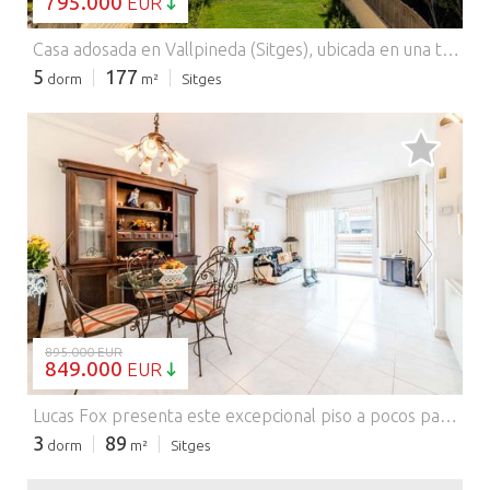
795.000
EUR
Casa adosada en Vallpineda (Sitges), ubicada en una tranquila urbanización con jardines y piscina. La vivienda, orientada al sur, disfruta de sol durante todo el día, techos altos y agradables vistas al mar. Cuenta con dos terrazas y un jardín privado, ideal para disfrutar del aire libre. Distribuida en dos plantas, ofrece un luminoso salón-comedor con acceso a la terraza y al jardín, chimenea, contraventanas automáticas y un ventanal central que proporciona abundante luz natural, realzado por una gran planta que crea un ambiente perfecto para relajarse. En esta planta se encuentra un aseo de cortesía y una amplia cocina independiente con isla central, totalmente equipada y con bodega. Detrás de la cocina hay un estancia de servicio y trastero. En la planta superior se encuentra la zona de descanso, con cuatro habitaciones dobles (una de ellas con baño privado), todas con armarios empotrados y acceso a una terraza con vistas despejadas, desde donde también se divisa el mar. Desde esta planta se accede directamente a la gran piscina comunitaria y al jardín. Por último, la vivienda incluye aparcamiento y paneles solares. Situado a tan solo 10 minutos de la playa, en una zona con seguridad las 24 horas, cerca de colegios internacionales y con rápido acceso a la autopista C-32 en dirección a Barcelona y al aeropuerto. Póngase en contacto con nosotros para obtener más información. Comercializado por Dils Lucas Fox (Lucas Trading, S.L. con CIF B64125438), actuando como intermediario inmobiliario. La información facilitada es meramente informativa, basada en datos proporcionados por la propiedad, y puede estar sujeta a modificaciones. No constituye oferta contractual.
5
177
dorm
m²
Sitges
CARGANDO...
895.000 EUR
849.000
EUR
Lucas Fox presenta este excepcional piso a pocos pasos de la playa de San Sebastián, que ofrece la rara combinación de una ubicación privilegiada frente al mar y una tranquilidad absoluta. Con una ubicación perfecta, esta residencia ofrece impresionantes vistas al mar, manteniéndose a la vez elevada por encima del bullicio de la calle. Este ático de diseño exquisito ocupa la última planta de un edificio bien conservado desde 1997, y cuenta con espacios habitables de proporciones armoniosas, bañados por la luz natural del Mediterráneo. Su característica más destacada es el impresionante trío de terrazas privadas que suman más de 40 m² de espacio exterior: una amplia terraza en la planta principal, ideal para recibir invitados, y dos terrazas adicionales en la azotea que ofrecen vistas panorámicas al mar y a los encantadores tejados de Sitges. La distribución interior maximiza la comodidad y la funcionalidad, con amplias zonas de estar y una dormitorio principal con baño en la planta superior. Una plaza de aparcamiento privada en el edificio garantiza la comodidad en esta céntrica y codiciada ubicación. La vivienda se encuentra en buen estado, aunque una reforma estética podría realzar aún más su vivienda . Póngase en contacto con nosotros para obtener más información. Comercializado por Dils Lucas Fox (Lucas Trading, S.L. con CIF B64125438), actuando como intermediario inmobiliario. La información facilitada es meramente informativa, basada en datos proporcionados por la propiedad, y puede estar sujeta a modificaciones. No constituye oferta contractual.
3
89
dorm
m²
Sitges