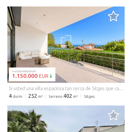
CARGANDO...
1.250.000 EUR
1.150.000
EUR
Si usted una villa espaciosa tan cerca de Sitges que casi podría considerarse parte de Sitges, usted esta magnífica villa ubicada en la exclusiva zona residencial de Vallpineda, a solo cinco minutos de la encantadora localidad costera de Sitges. Esta preciosa vivienda independiente ofrece un equilibrio excepcional entre privacidad, belleza natural y fácil acceso a Barcelona y su aeropuerto internacional, a tan solo 25 minutos, y a la ciudad de Barcelona, ​​a 45 minutos. La zona también cuenta con seguridad las 24 horas, así como acceso a un club privado con pistas de tenis y pádel, una gran piscina, restaurante y gimnasio, lo que mejora tanto el estilo de vida como la comodidad, con LICENCIA TURÍSTICA. Ubicada en un terreno de 402 m² (4327 pies cuadrados), la vivienda ofrece 252 m² (2713 pies cuadrados) de superficie construida y 192 m² (2067 pies cuadrados) de superficie habitable. Construida en 2006 y presentada en excelentes condiciones, la residencia ha sido cuidadosamente mejorada con modernizaciones, que incluyen paneles solares, un sistema de filtración de agua y la posibilidad de una piscina climatizada, lo que garantiza comodidad y eficiencia durante todo el año. Gracias a su orientación sur, la vivienda está bañada en luz natural y se caracteriza por sus interiores luminosos y diáfanos, con una distribución fluida. Los ventanales de suelo a techo integran el exterior con el interior, mientras que el salón principal se abre elegantemente a la terraza y la piscina, creando un ambiente relajado propio del estilo de vida mediterráneo. La moderna cocina de planta abierta, con isla central, se conecta sin esfuerzo con el jardín y las zonas de ocio al aire libre, ideales tanto para el día a día como para recibir invitados. Los jardines paisajísticos ofrecen un oasis privado en la parte trasera de la casa, con árboles frutales maduros y un precioso olivo, además de un césped bien cuidado y acceso directo al Parque Natural del Garraf, lo que proporciona una conexión única con la naturaleza. La residencia consta de cuatro amplias habitaciones dobles, cada una con acceso a una terraza o balcón privado y vistas panorámicas a los viñedos y al mar. Dos de las habitaciones disponen de baño privado, y la vivienda se completa con un total de tres baños bellamente renovados (2024), con acabados de alta calidad, incluyendo duchas a ras de suelo y bañera con ducha integrada. En la planta baja, la vivienda ofrece una excelente funcionalidad con un garaje para dos vehículos, espacio en la entrada para dos vehículos adicionales, lavadero independiente y trastero. El garaje está equipado para la carga de vehículos eléctricos y la vivienda cuenta con calefacción de gas natural, con la opción de integrarla al sistema solar para una mayor eficiencia. Con una ubicación perfecta cerca de las famosas playas de Sitges, su animado centro urbano y sus prestigiosos colegios internacionales, esta vivienda representa una oportunidad excepcional como residencia principal, segunda vivienda sofisticada o inversión de alta calidad en la costa catalana. Póngase en contacto con nosotros para obtener más información. Comercializado por Dils Lucas Fox (Lucas Trading, S.L. con CIF B64125438), actuando como intermediario inmobiliario. La información facilitada es meramente informativa, basada en datos proporcionados por la propiedad, y puede estar sujeta a modificaciones. No constituye oferta contractual.
4
252
402
dorm
m²
terreno
m²
Sitges