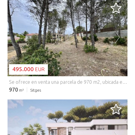
CARGANDO...
495.000
EUR
Se ofrece en venta una parcela de 970 m2, ubicada en una zona privilegiada y tranquila de Sitges — urbanización Sant Pere de Ribes. La parcela está rodeada de zonas verdes protegidas y cuenta con excelente acceso vial: conexión directa con la autopista C-32, además de cercanía a colegios internacionales de prestigio, instalaciones deportivas y centros comerciales. Se permite la construcción de una vivienda unifamiliar de hasta dos plantas, con una altura máxima de edificación de 8 metros sobre el nivel del terreno. El índice de edificabilidad es de 0,67 m²/m², lo que permite edificar una casa amplia con construcciones auxiliares y un espacioso sótano. La parcela presenta una ligera pendiente y dispone de todas las infraestructuras necesarias: electricidad, agua, alcantarillado y gas.
970
m²
Sitges