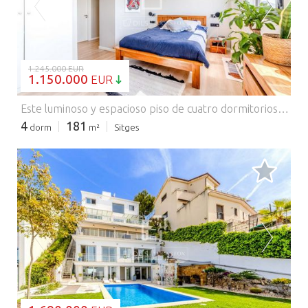
CARGANDO...
1.245.000 EUR
1.150.000
EUR
Este luminoso y espacioso piso de cuatro dormitorios ofrece 121 m² de espacio habitable interior, junto con dos terrazas de 53 m² y 16 m², creando un excelente equilibrio entre la comodidad interior y la vida al aire libre. Ubicada en un edificio moderno terminado en 2016, la vivienda combina un diseño práctico con vistas despejadas al mar. Su distribución y espacio exterior la hacen especialmente atractiva para compradores que buscan una vivienda práctica y de bajo mantenimiento que, a la vez, ofrezca amplio estancia para disfrutar del estilo de vida de Sitges. El edificio presenta un estilo contemporáneo, con líneas depuradas y una estética moderna y sencilla. Ubicado en una esquina del tercer piso, el piso disfruta de una excelente luz natural durante todo el día y una mayor sensación de amplitud. Las terrazas son un elemento clave de la vivienda, ya que amplían el espacio habitable al aire libre y ofrecen varios áreas para comer, relajarse o simplemente disfrutar de las vistas y el clima mediterráneo. En el interior, el piso se abre a un recibidor acogedor que da paso a la sala de estar principal. El comedor -comedor es amplio y confortable, diseñado para la vida moderna cotidiana con una fluidez natural entre los espacios interiores y exteriores. La vivienda cuenta con tres dormitorios, un altillo y tres baños. Los acabados son modernos y neutros en toda la piso , lo que facilita la mudanza y permite adaptarla con el tiempo. La amplia terraza y las vistas al mar son lo que realmente distingue a esta vivienda . Ya sea para comer al aire libre, tomar el sol, recibir invitados o simplemente relajarse al final del día, estos espacios añaden un valor real y hacen que la vivienda se sienta más grande y conectada con su entorno. Esta vivienda es ideal para quienes buscan un estilo de vida moderno y cómodo, amplios espacios exteriores y vistas al mar, todo ello a poca distancia del centro y la playa. Es perfecta para familias, quienes buscan una segunda residencia o cualquier persona que desee una vivienda bien proporcionada que le permita disfrutar al máximo del estilo de vida de Sitges. Este piso, que ofrece amplitud, luminosidad, terrazas y un ambiente costero relajado, es una opción muy completa en uno de los entornos más codiciados de la ciudad. Póngase en contacto con nosotros para obtener más información. Comercializado por Dils Lucas Fox (Lucas Trading, S.L. con CIF B64125438), actuando como intermediario inmobiliario. La información facilitada es meramente informativa, basada en datos proporcionados por la propiedad, y puede estar sujeta a modificaciones. No constituye oferta contractual.
4
181
dorm
m²
Sitges
CARGANDO...