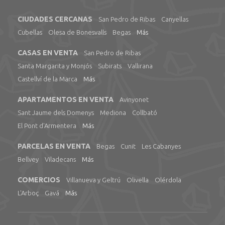
CIUDADES CERCANAS
San Pedro de Ribas
Canyellas
Cubellas
Olesa de Bonesvalls
Begas
Más
CASAS EN VENTA
San Pedro de Ribas
Santa Margarita y Monjós
Subirats
Vallirana
Castellví de la Marca
Más
APARTAMENTOS EN VENTA
Avinyonet
Sant Jaume dels Domenys
Mediona
Collbató
El Pont d'Armentera
Más
PARCELAS EN VENTA
Begas
Cunit
Les Cabanyes
Bellvey
Viladecans
Más
COMERCIOS
Villanueva y Geltrú
Olivella
Olérdola
L'Arboç
Gavá
Más