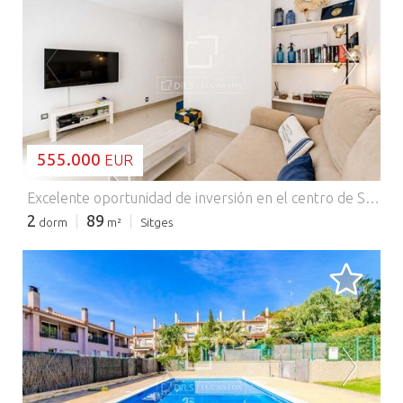
CARGANDO...
555.000
EUR
Excelente oportunidad de inversión en el centro de Sitges. Este excepcional piso de dos dormitorios, con 89 m² construidos ofrece una oportunidad imperdible en el corazón de Sitges. Ubicado a pocos minutos de la playa, la estación de tren y los servicios locales, la vivienda destaca por su excelente estado y su alto potencial de rentabilidad. La distribución inteligente y bien proporcionada comienza con una acogedora y luminosa salón-comedor con una cocina totalmente equipada con acabados modernos. El piso consta de dos cómodas habitaciones y un baño completamente renovado en la planta baja, y un aseo en la planta superior. Toda la vivienda cuenta con aire acondicionado frío/calor, ventanas de doble acristalamiento y materiales modernos que garantizan que no se requieran reformas adicionales ni mantenimiento inmediato. Además, dispone de una terraza interior para comer al aire libre. Lo más destacable de esta vivienda es su licencia turística activa y en regla, un activo valioso y poco común en Sitges. Tanto como inversión ó como una vivienda de vacaciones mediterránea ideal con un excelente potencial de alquiler, esta joya lista para entrar a vivir le ofrece ambas cosas. Comercializado por Dils Lucas Fox (Lucas Trading, S.L. con CIF B64125438), actuando como intermediario inmobiliario. La información facilitada es meramente informativa, basada en datos proporcionados por la propiedad, y puede estar sujeta a modificaciones. No constituye oferta contractual.
2
89
dorm
m²
Sitges
CARGANDO...