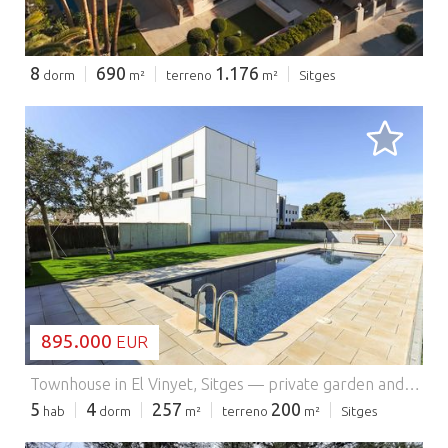
8
690
1.176
dorm
m²
terreno
m²
Sitges
CARGANDO...
895.000
EUR
Townhouse in El Vinyet, Sitges — private garden and 5 minutes from the beach.
5
4
257
200
hab
dorm
m²
terreno
m²
Sitges