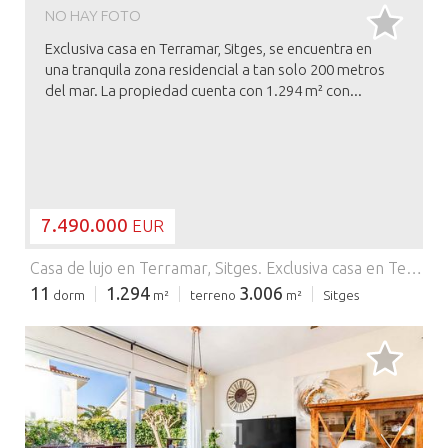
NO HAY FOTO
Exclusiva casa en Terramar, Sitges, se encuentra en
una tranquila zona residencial a tan solo 200 metros
del mar. La propiedad cuenta con 1.294 m² con...
7.490.000
EUR
Casa de lujo en Terramar, Sitges.
Exclusiva casa en Terramar, Sitges, se encuentra en una tranquila zona residencial a tan solo 200 metros del mar. La propiedad cuenta con 1.294 m² construidos sobre una parcela de 3.006 m², ofreciendo un entorno privado sin vecinos colindantes y delimitado por tres calles. Construida en 1950 para un cónsul francés y cuidadosamente mantenida y restaurada, la vivienda se distribuye en dos plantas principales más un sótano, combinando historia, amplitud y comodidad en un entorno privilegiado. En la planta baja encontramos tres luminosos salones, una cocina equipada con zona de lavandería y despensa, un despacho con biblioteca y dos baños. La planta superior dispone de siete dormitorios en suite y una habitación doble adicional, destacando las suites orientadas al sur con terrazas privadas. La zona del torreón se destina a sala de juegos. En el sótano se ubica una completa área de bienestar con piscina interior, sauna, baño turco, gimnasio y vestuarios, además de una bodega con barra y mesa de billar. La propiedad incluye también una casa de invitados independiente con tres habitaciones, salón, cocina y baño, así como zona de parking para varios vehículos. Materiales nobles, calefacción a gas, aire acondicionado, persianas motorizadas y suelos de mármol completan sus prestaciones. Situada en Sitges, una localidad reconocida internacionalmente por su estilo de vida, playas, cultura y gastronomía, esta propiedad goza de una ubicación estratégica con proximidad al campo de golf y excelentes conexiones con Barcelona, el aeropuerto y el puerto, lo que la convierte en una opción ideal tanto para residencia habitual como para segunda vivienda. El precio no incluye impuestos ni gastos asociados a la compraventa, tales como notaría, registro de la propiedad, gestoría e impuestos (ITP, IVA y AJD, según corresponda). En Walter Haus entendemos que encontrar el hogar ideal va más allá de una inversión: es encontrar ese lugar que encaja con tu estilo de vida. Descubre las propiedades que tenemos entrando a nuestro sitio web y conoce todos los inmuebles exclusivos que solo Walter Haus tiene para ti. ¡Contáctanos para más información!
11
1.294
3.006
dorm
m²
terreno
m²
Sitges