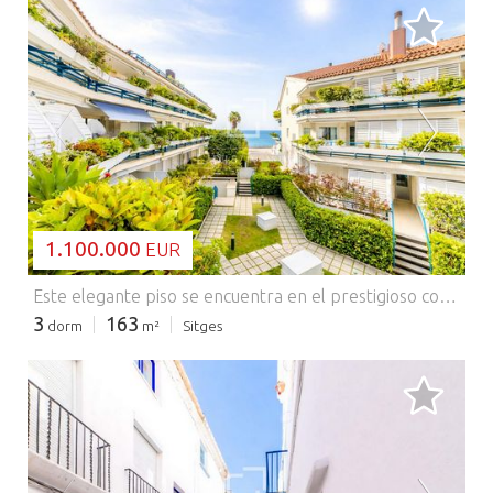
CARGANDO...
1.100.000
EUR
Este elegante piso se encuentra en el prestigioso complejo residencial Parc de Mar, una de las urbanizaciones privadas más exclusivas de Sitges. Con aproximadamente 108 m² de superficie interior y 53 m² de terrazas privadas, la vivienda combina amplias proporciones con una perfecta integración con el exterior. Diseñado para aprovechar al máximo la luz natural y las vistas despejadas, ofrece un ambiente refinado y confortable, ideal tanto para residencia permanente como para segunda vivienda. El promoción Parc de Mar destaca por su excepcional entorno comunitario, con jardines paisajísticos impecablemente cuidados, varios piscinas y acceso directo al paseo marítimo. Su carácter cerrado garantiza un alto nivel de privacidad y seguridad, mientras que sus amplias zonas verdes crean una sensación de amplitud y tranquilidad poco común en urbanizaciones costeras. El piso , distribuido en una sola planta, cuenta con terrazas tanto en la parte delantera como en la trasera, lo que permite disfrutar de diferentes orientaciones a lo largo del día. Estos espacios exteriores amplían la zona de estar y ofrecen un entorno ideal para comer, relajarse y disfrutar del clima mediterráneo. Además, las terrazas potencian la sensación de amplitud, aportando luz al interior y reforzando la integración entre el interior y el exterior. En el interior, la vivienda ofrece una distribución bien proporcionada con una clara separación entre las zonas de estar y los dormitorios. El salón principal se abre directamente a la terraza, creando una fluidez natural y un ambiente confortable tanto para el día a día como para recibir invitados. La cocina está ubicada estratégicamente para mayor funcionalidad, con fácil acceso tanto al salón como a los espacios exteriores. El piso incluye un dormitorio principal con baño privado, dos dormitorios dobles y un baño de cortesía, diseñado para brindar comodidad y flexibilidad tanto para la vida familiar como para recibir visitas. Cada espacio está bien definido, con luz natural y un ambiente tranquilo y neutro en todas las estancias. Lo que realmente distingue a esta vivienda es su ubicación dentro del Parc de Mar y una bonito/a y amplia terraza con vistas directas al mar. La combinación de seguridad privada, extensas zonas verdes, piscinas estilo resort y la proximidad inmediata a la playa crea un entorno de vida único. Ofrece un nivel de tranquilidad y exclusividad considerado entre los mejores de Sitges. Esta vivienda es ideal para compradores que buscan una vivienda segura, espaciosa y bien ubicada, con amplias zonas al aire libre y acceso a servicios comunitarios de primera calidad. Este piso, que ofrece privacidad, amplitud y un estilo de vida centrado en el mar, representa una oportunidad única dentro de una de las comunidades más consolidadas y codiciadas de Sitges. Póngase en contacto con nosotros para obtener más información. Comercializado por Dils Lucas Fox (Lucas Trading, S.L. con CIF B64125438), actuando como intermediario inmobiliario. La información facilitada es meramente informativa, basada en datos proporcionados por la propiedad, y puede estar sujeta a modificaciones. No constituye oferta contractual.
3
163
dorm
m²
Sitges