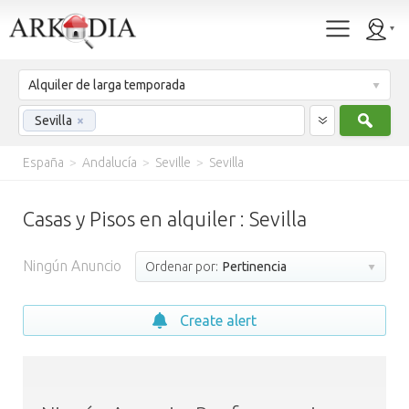
Alquiler de larga temporada
Busc
Sevilla
×
España
>
Andalucía
>
Seville
>
Sevilla
Casas y Pisos en alquiler : Sevilla
Ningún Anuncio
Ordenar por:
Pertinencia
Create alert