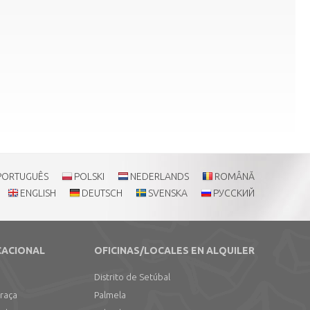
PORTUGUÊS
POLSKI
NEDERLANDS
ROMÂNĂ
ENGLISH
DEUTSCH
SVENSKA
РУССКИЙ
CACIONAL
OFICINAS/LOCALES EN ALQUILER
Distrito de Setúbal
Graça
Palmela