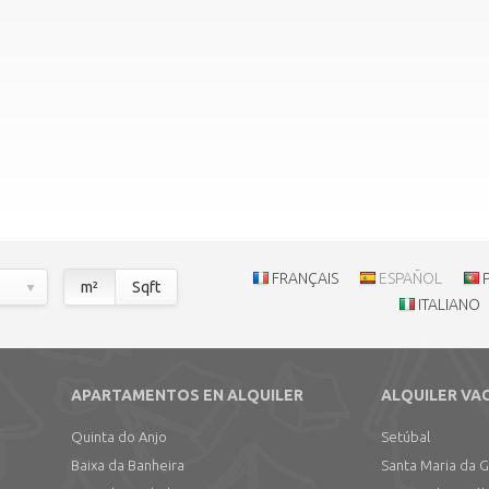
FRANÇAIS
ESPAÑOL
m²
Sqft
ITALIANO
APARTAMENTOS EN ALQUILER
ALQUILER VA
Quinta do Anjo
Setúbal
Baixa da Banheira
Santa Maria da 