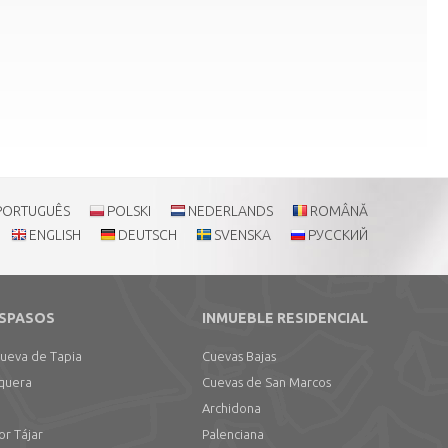
PORTUGUÊS
POLSKI
NEDERLANDS
ROMÂNĂ
ENGLISH
DEUTSCH
SVENSKA
РУССКИЙ
SPASOS
INMUEBLE RESIDENCIAL
nueva de Tapia
Cuevas Bajas
quera
Cuevas de San Marcos
Archidona
or Tájar
Palenciana