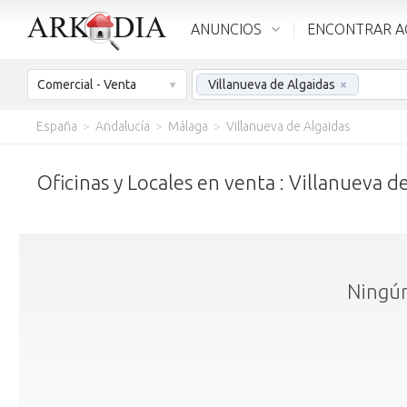
ANUNCIOS
ENCONTRAR A
Comercial - Venta
Villanueva de Algaidas
×
España
>
Andalucía
>
Málaga
>
Villanueva de Algaidas
Oficinas y Locales en venta : Villanueva d
Ningún