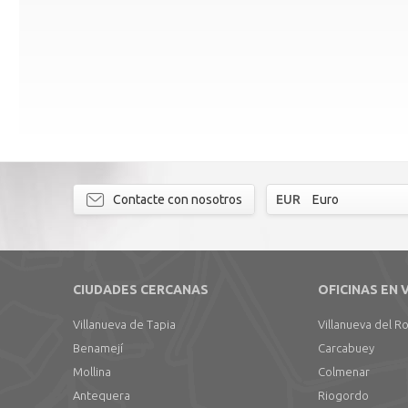
Contacte con nosotros
EUR
Euro
CIUDADES CERCANAS
OFICINAS EN 
Villanueva de Tapia
Villanueva del Ro
Benamejí
Carcabuey
Mollina
Colmenar
Antequera
Riogordo