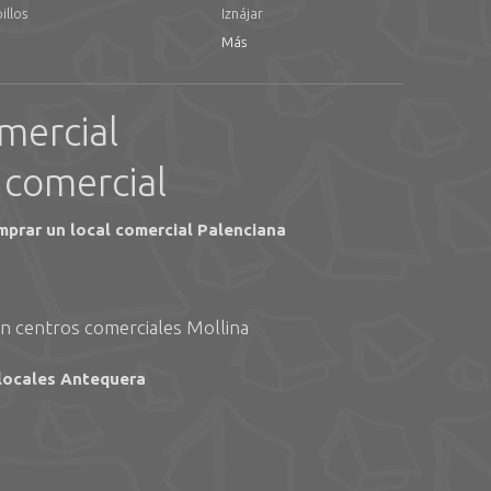
illos
Iznájar
Más
mercial
 comercial
prar un local comercial Palenciana
en centros comerciales Mollina
locales Antequera