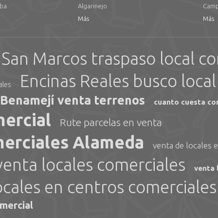
oba
Algarinejo
Camp
Más
Más
San Marcos traspaso local co
Encinas Reales busco local
ales
Benamejí venta terrenos
cuanto cuesta com
mercial
Rute parcelas en venta
merciales Alameda
venta de locales 
venta locales comerciales
venta 
locales en centros comerciales
omercial