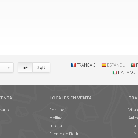
FRANÇAIS
ESPAÑOL
m²
Sqft
ITALIANO
VENTA
LOCALES EN VENTA
TRA
sario
Benamejí
Villa
Mollina
Ante
Lucena
Loja
Fuente de Piedra
Huét