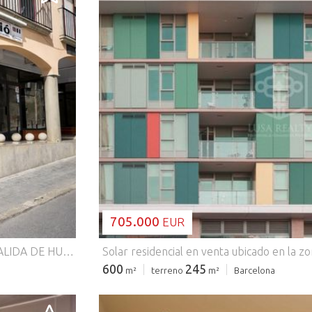
CARGANDO..
705.000
EUR
Local situado en el centro del pueblo de Calonge, CON SALIDA DE HUMOS, dispone de 3 despachos, entre 14 y 30 m2. cada uno, pudiendo quedar 175 m2. diáfanos otra vez, LAS PAREDES SON FACILES DE QUITAR YA QUE ESTAN HECHAS DE MADERA. Dispone de 8 metros lineales de escaparates, 2 aseo así como los servicios de agua y luz en marcha, entrada por el frontal del local y terraza de 11 m2. Ideal para inmobiliaria, gestoría, pizzería, centro medico, academia, o para llevar acabo tu proyecto. Con parking publico gratuito enfrente del local. En el precio de venta NO se incluyen los impuestos ni los gastos que se deriven de notario y registro. #ref:1750 CAL
600
245
m²
terreno
m²
Barcelona