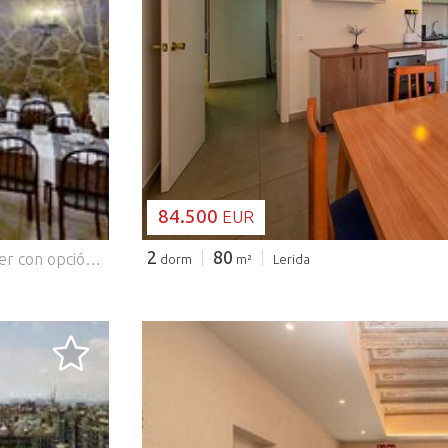
CARGANDO..
84.500
EUR
2
80
Venta de restaurante en La Bordeta. Posibilidad de alquiler con opción de compra. Consulta condiciones.~~¡Listo para operar desde el primer día!~ ~Con 242 m2 en planta baja + altillo de 126 m2, este restaurante cuenta con cocina equipada, cámara frigorífica (3m2), cámara de congelación (2m2), comedor para 84 personas, 3 aseos, almacén con entrada de mercancía y opción de terraza en dos fachadas. ~~Opciones de Negocio:~- Venta: 249.500 €~- Traspaso: 70.000 € con alquiler de 900 €~-Posibilidad de alquiler con opción de compra. Consulta condiciones.~~¡Una oportunidad única para emprender en el mundo gastronómico!~~Si lo que te preocupa es la financiación, nosotros podemos ayudarte. ¡Llama e infórmate sin compromiso!
dorm
m²
Lerida