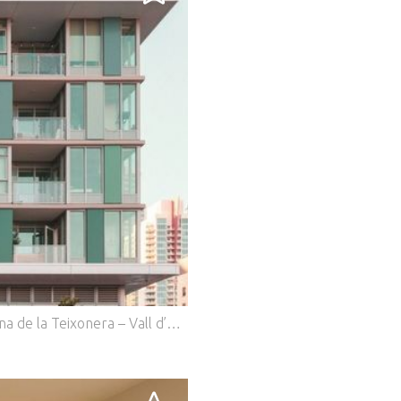
.
Solar residencial en venta ubicado en la zona de la Teixonera – Vall d’Hebron, con vistas despejadas a la sierra de Collserola. Entorno residencial consolidado, rodeado de las zonas verdes, equipamientos deportivos y todos los servicios. A tan sólo 20 min en metro hasta el centro de Barcelona. La parada de metro se encuentra a 3 minutos caminando. Además, hay múltiples paradas de autobús en la zona. Su cercanía a la Ronda de Dalt permite desplazamientos rápidos en automóvil hacia el aeropuerto y otras localidades cercanas. Tiene licencia de obras y el proyecto ingresado en el ayuntamiento. Para construir 8 entidades (6 viviendas de 53 m2, 1 dúplex de 100 m2 con jardín de 90 m2 y 1 local / estudio de 72 m2). Edificio a dos vientos, con un gran patio central, permite una excelente luminosidad en todas las estancias. El proyecto está acorde a la nueva normativa sostenible, ecológico y es respetuoso con el medio ambiente, la máxima calificación energética nivel A. Terrado comunitario transitable para el uso de los vecinos, ascensor desde planta baja nivel calle hasta planta cubierta. * La foto no se corresponde con la realidad.