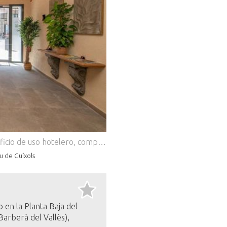
.
Dils Lucas Fox presenta este magnífico edificio de uso hotelero, completamente reformado en 2025, en pleno centro histórico de Sant Feliu de Guíxols, a tan solo 250 metros de la playa. Se trata de una oportunidad única de inversión compuesta por 7 apartamentos boutique totalmente equipados con cocina privada y diseñados con acabados de alta calidad. La propiedad dispone de una acogedora recepción con acceso a una agradable terraza exterior, un espacio ideal para el descanso de los huéspedes. En la planta baja, se encuentra, además, un apartamento dúplex que cuenta con salón-comedor y cocina totalmente equipada, un dormitorio doble, un baño completo con ducha y un balcón privado. La primera planta dispone de un apartamento doble adaptado para personas con movilidad reducida y un apartamento doble. La segunda planta cuenta con un apartamento doble y un apartamento individual. La tercera planta alberga un apartamento doble y un apartamento individual. Todos los apartamentos se han diseñado para ofrecer el máximo confort y cuentan con cocina completamente equipada, aire acondicionado y sistema de calefacción, acceso independiente mediante código de seguridad y sistema de check-in autónomo 24 horas, lavadora, nevera, armarios empotrados, Smart TV, wifi de alta velocidad y terraza privada. Todos los apartamentos disponen de terraza privada, ideal para disfrutar de las vistas al casco urbano de Sant Feliu de Guíxols. El edificio también ofrece la posibilidad de aparcar su vehículo en una zona de estacionamiento a 400 metros del hotel. El edificio está equipado con placas fotovoltaicas y placas para el agua caliente. La ubicación es inmejorable, con todos los servicios a pocos pasos: tiendas, restaurantes, mercados y una amplia oferta comercial y de ocio abierta durante todo el año. Así, se puede disfrutar de la comodidad de realizar todos los desplazamientos caminando. Para más información o para concertar una visita, no dude en ponerse en contacto con nosotros.
u de Guíxols
 en la Planta Baja del
arberà del Vallès),