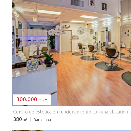
CARGANDO...
300.000
EUR
380
m²
Barcelona