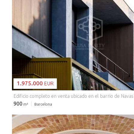
CARGANDO...
1.975.000
EUR
900
m²
Barcelona