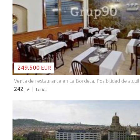
CARGANDO...
249.500
EUR
242
m²
Lerida