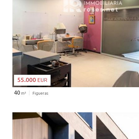
CARGANDO...
55.000
EUR
40
m²
Figueras