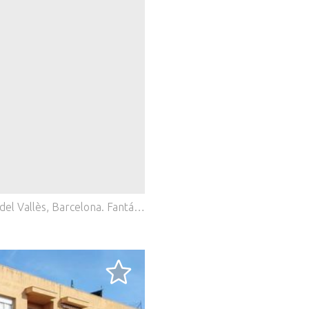
del Vallès, Barcelona.
Fantástico local completamente diáfano en la Planta Baja del famoso Centro Comercial Baricentro (Barberà del Vallès), ubicado próximo a la Puerta 1 del establecimiento. Cuenta con una superficie total de 135 m² construidos, y un altillo habilitado para almacén y con sistema antiincendios que le agrega 100 m2 más. Sus dos grandes escaparates en la extensa fachada de aproximadamente 8 metros ofrecen una visibilidad excepcional para cualquier tipo de negocio dentro del Centro Comercial. Cabe destacar que el local está muy próximo a las escaleras mecánicas que conectan las 3 plantas del Centro COmercial, especialmente con su concurrido patio de comidas, lo que garantiza un alto flujo de personas y mucha visibilidad. Equipado con aire acondicionado y luminaria de gran rendimiento, ha estado abierto al público hasta julio de 2026 y se encuentra en excelente estado, casi listo para volver a funcionar. La ubicación es uno de sus grandes atractivos, situado en el Centro Comercial Baricentro. Se trata de un entorno con gran afluencia de público de Barcelona y localidades de alrededores, rodeado de servicios y comercios consolidados. El precio no incluye impuestos ni gastos asociados a la compraventa, tales como notaría, registro de la propiedad, gestoría e impuestos (ITP, IVA y AJD, según corresponda). En Walter Haus entendemos que encontrar el hogar ideal va más allá de una inversión: es encontrar ese lugar que encaja con tu estilo de vida. Descubre las propiedades que tenemos entrando a nuestro sitio web y conoce todos los inmuebles exclusivos que solo Walter Haus tiene para ti. ¡Contáctanos para más información!