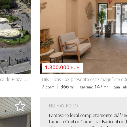
CARGANDO..
1.800.000
EUR
HOTEL 4 ESTRELLAS. MUY CÉNTRICO. BARCELONA. Cerca de Plaza Catalunya. Prime zone. Hotel con más de 65 habitaciones. Posibilidad de comprar con o sin explotación.~~Somos Grup 90 Advocats i Assessors, más de treinta años al servicio de nuestros clientes. seriedad y transparencia garantizadas. Trabajamos productos por encargo directo de la propiedad. Evite intermediarios sin profesionalidad y compre al mejor precio, en las mejores condiciones, con la tranquilidad y seguridad que le ofrece nuestra empresa.~~We are Grup 90 Advocats i Assessors, more than thirty years to the service of our clients. Seriousness and transparency guaranteed. We work products for direct order of the property. Avoid intermediaries without professionalism and buy to the best price, in the best conditions, with the tranquility and safety that offers him our company.
7
366
147
dorm
m²
terreno
m²
San Feli
NO HAY FOTO
Fantástico local completamente diáfano
famoso Centro Comercial Baricentro (B