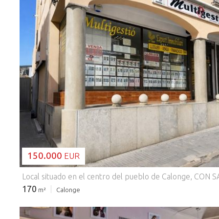
CARGANDO...
150.000
EUR
170
m²
Calonge