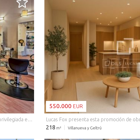
CARGANDO..
550.000
EUR
Centro de estética en funcionamiento con una ubicación privilegiada en la zona alta de Barcelona, en el elegante barrio de Sant Gervasi, muy cerca del parque Turó. Zona residencial con todos los servicios necesarios y excelentes conexiones de transporte. Espacio de categoría premium, equipamiento de última generación, renovación moderna, totalmente amueblado. Dispone de una zona de bienvenida, zona del administrador, zona de manicura, zona de pedicura, zona de estilistas, zona de maquilladores, 4 tiendas para productos, 6 despachos, vestuario y una área de descanso. Base activa de clientes habituales. Tenga en cuenta que se vende el negocio, no la propiedad. Alquiler mensual es de 4.500 euros + IVA. Contrato de alquiler del local hasta 2035. * La foto no se corresponde con la realidad.
218
m²
Villanueva y Geltrú