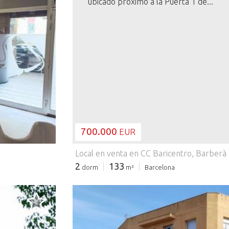
ubicado próximo a la Puerta 1 de...
700.000
EUR
Local en venta en CC Baricentro, Barberà 
2
133
dorm
m²
Barcelona