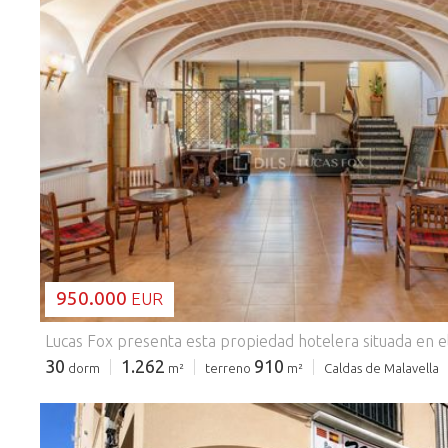
CARGANDO...
950.000
EUR
30
1.262
910
dorm
m²
terreno
m²
Caldas de Malavella