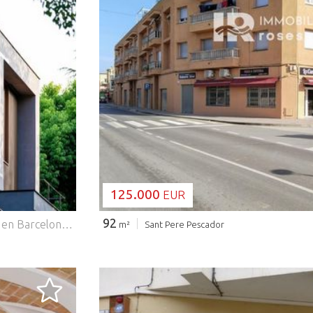
CARGANDO..
125.000
EUR
92
Edificio completo en venta ubicado en el barrio de Navas en Barcelona, una zona consolidada con alta demanda residencial y excelente comunicación con el centro de la ciudad. 3 minutos caminando hasta la estación de metro Navas (L1 – Línea Roja) y 14 minutos en metro hasta la Plaza Cataluña. El edificio cuenta con 6 viviendas (4 de ellas dúplex) + 4 locales + 6 trasteros + 10 plazas de parking. No dispone de división horizontal, aunque según estudio técnico previo, existe viabilidad para realizar el cambio de uso de los locales a vivienda, siempre que se cumplan las condiciones establecidas por la normativa vigente. * La foto no se corresponde con la realidad.
m²
Sant Pere Pescador