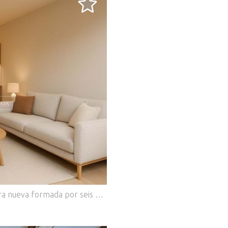
.
Lucas Fox presenta esta promoción de obra nueva formada por seis pisos y un local comercial en pleno centro de Vilanova i la Geltrú. Se trata de un moderno proyecto funcional de diseño que goza de una ubicación privilegiada. Actualmente, solo quedan disponibles cuatro viviendas y el local, por lo que está resultando una opción especialmente atractiva dentro del mercado. El local cuenta con 158,29 m² de superficie principal, distribuidos en un espacio amplio, diáfano y muy versátil que permite múltiples configuraciones según las necesidades de cada actividad. Su fachada ofrece un escaparate ideal para captar la atención y dotar al negocio de una presencia destacada desde el primer día. Además, dispone de un local trasero de 60 m², perfecto como zona de almacén, área logística, despacho privado o incluso como ampliación del espacio comercial. Esta zona complementaria aporta un valor añadido importante para actividades que requieren mayor capacidad de almacenamiento u organización interna. El local incorpora dos baños, cumpliendo con las normativas actuales y garantizando comodidad tanto para clientes como para empleados. Se trata de un espacio ideal para comercios, oficinas, centros profesionales, estudios, tiendas especializadas, servicios de proximidad o incluso proyectos de hostelería fría, sujeto a normativa. Un producto excepcional para quienes buscan un local amplio, moderno, funcional y perfectamente ubicado en el centro de Vilanova. Una promoción con un diseño contemporáneo, ubicación privilegiada y acabados de calidad, ideal para quienes desean invertir en una zona consolidada del centro urbano.