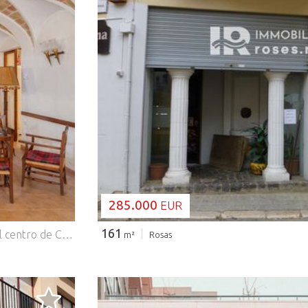
CARGANDO..
285.000
EUR
161
Lucas Fox presenta esta propiedad hotelera situada en el centro de Caldes de Malavella, una de las poblaciones mejor comunicadas de La Selva, cerca de Girona, la Costa Brava y Camiral Golf & Wellness. Con más de un siglo de historia, el hostal ha permanecido en funcionamiento como negocio familiar, conservando su identidad local y su larga trayectoria vinculada a la hospitalidad. El modelo actual ha priorizado la continuidad y el trato cercano por encima de una optimización comercial plena, lo que ofrece un claro potencial para que un nuevo propietario modernice y reposicione el activo. El edificio cuenta con más de 1.000 m² distribuidos en cuatro plantas, con 33 habitaciones, todas ellas con baño privado, además de cinco estancias adicionales actualmente destinadas a almacén. Estos espacios pueden mantenerse como zonas de apoyo operativo o, sujeto a las autorizaciones correspondientes, integrarse en habitaciones contiguas para mejorar su distribución y confort. La planta baja dispone de cocina completamente equipada, despacho, sala de desayunos, salón polivalente, jardín y terraza de verano. La propiedad incluye también aparcamiento para huéspedes, zona de juegos infantiles, aseos exteriores, lavandería, salas de máquinas y un amplio garaje con doble acceso. Entre sus instalaciones adicionales se incluyen calefacción de gas con dos calderas, suministro de agua de red, pozo declarado y un generador eléctrico auxiliar de gran capacidad. El principal atractivo de la propiedad reside en su potencial de reforma y reposicionamiento. Su escala, ubicación céntrica, espacios exteriores y uso hotelero consolidado ofrecen una base sólida para mejorar la experiencia del huésped, optimizar tarifas y reforzar el valor del activo a largo plazo. Aunque el establecimiento lleva más de un siglo en funcionamiento y es ampliamente conocido a nivel local, actualmente no está adaptado a los requisitos de licencia exigidos por la normativa vigente. La realización de las correspondientes obras de adecuación permitiría a un futuro propietario regularizar la actividad y reposicionar la propiedad conforme a los estándares actuales del sector hotelero. Comercializado por Dils Lucas Fox (Lucas Trading, S.L. con CIF B64125438), actuando como intermediario inmobiliario. La información facilitada es meramente informativa, basada en datos proporcionados por la propiedad, y puede estar sujeta a modificaciones. No constituye oferta contractual.
m²
Rosas