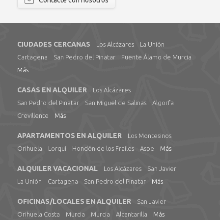
Contacte con nosotros
CIUDADES CERCANAS
Los Alcázares
La Unión
Cartagena
San Pedro del Pinatar
Fuente Álamo de Murcia
Más
CASAS EN ALQUILER
Los Alcázares
San Pedro del Pinatar
San Miguel de Salinas
Algorfa
Crevillente
Más
APARTAMENTOS EN ALQUILER
Los Montesinos
Orihuela
Lorquí
Hondón de los Frailes
Aspe
Más
ALQUILER VACACIONAL
Los Alcázares
San Javier
La Unión
Cartagena
San Pedro del Pinatar
Más
OFICINAS/LOCALES EN ALQUILER
San Javier
Orihuela Costa
Murcia
Murcia
Alcantarilla
Más