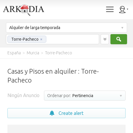
Alquiler de larga temporada
Busc
Torre-Pacheco
×
España
>
Murcia
>
Torre-Pacheco
Casas y Pisos en alquiler : Torre-
Pacheco
Ningún Anuncio
Ordenar por:
Pertinencia
Create alert