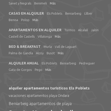
Sanet y Negrals
Benimeli
Más
CASAS EN ALQUILER
Els Poblets
Beniarbeig
Llíber
Benisa
Polop
Más
APARTAMENTOS EN ALQUILER
Tormos
Alcalalí
Jalón
Castell de Castells
Villalonga
Más
BED & BREAKFAST
Murla
Vall de Laguart
Palma de Gandía
Alcoy
Busot
Más
ALQUILER ANUAL
Els Poblets
Beniarbeig
Pedreguer
Gata de Gorgos
Pego
Más
alquiler apartamentos turisticos Els Poblets
vacaciones apartamentos playa Ondara
Beniarbeig apartamentos de playa