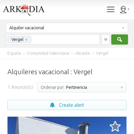
Alquiler vacacional
Busc
Vergel
×
España
>
Comunidad Valenciana
>
Alicante
>
Vergel
Alquileres vacacional : Vergel
1
Anuncio(s)
Ordenar por:
Pertinencia
Create alert