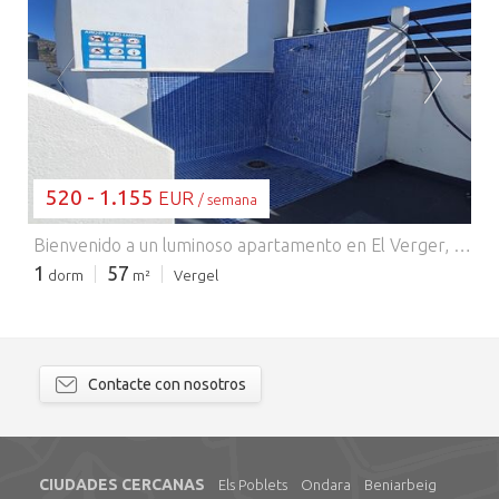
CARGANDO...
520 - 1.155
EUR
/ semana
Bienvenido a un luminoso apartamento en El Verger, donde amplios ventanales enmarcan impresionantes vistas al mar y la brisa mediterránea fluye libremente. Este acogedor refugio es perfecto para una familia pequeña, con piscina privada para refrescantes baños y una terraza ideal para cenar al aire libre o disfrutar de barbacoas por la noche. La cercana playa invita a relajarse bajo el sol, mientras que los restaurantes y tiendas locales están a un corto paseo. El apartamento cuenta con aire acondicionado para mayor comodidad y una cocina bien equipada para preparar sus comidas favoritas. Ya sea que esté tomando un café en la terraza o disfrutando de una tranquila tarde en el interior, el espacio está diseñado para la comodidad y el relax. También dispone de aparcamiento para mayor comodidad. Para una escapada tranquila a la costa con todo lo esencial: sol, mar y serenidad, este apartamento es la opción perfecta.
1
57
dorm
m²
Vergel
Contacte con nosotros
CIUDADES CERCANAS
Els Poblets
Ondara
Beniarbeig