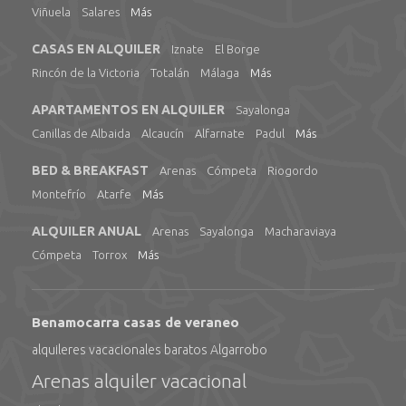
Viñuela
Salares
Más
CASAS EN ALQUILER
Iznate
El Borge
Rincón de la Victoria
Totalán
Málaga
Más
APARTAMENTOS EN ALQUILER
Sayalonga
Canillas de Albaida
Alcaucín
Alfarnate
Padul
Más
BED & BREAKFAST
Arenas
Cómpeta
Riogordo
Montefrío
Atarfe
Más
ALQUILER ANUAL
Arenas
Sayalonga
Macharaviaya
Cómpeta
Torrox
Más
Benamocarra casas de veraneo
alquileres vacacionales baratos Algarrobo
Arenas alquiler vacacional