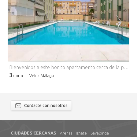
CARGANDO...
Bienvenidos a este bonito apartamento cerca de la playa situado en Torre del Mar. Tiene capacidad para 6 personas. No habrá mejor manera de empezar el día que desayunando en el acogedor balcón mientras planificas tus visitas a la zona. Si te apetece refrescarte, podrás darte un chapuzón en la gran piscina comunitaria de cloro de 10x20m, con una profundidad máxima de 2,3m, que además cuenta con una zona infantil de 5x4 m y 0,5m de profundidad. Al estar en un edificio, el piso tiene vecinos directos. El interior de la casa, recién reformada, está pensado para que descanses como te mereces. El luminoso salón, perfecto para largas veladas, está equipado con aire acondicionado y TV. La cocina es independiente y tiene todo lo necesario para cocinar tus platos favoritos. A la hora de dormir, dispone de 3 dormitorios: dos de ellos con cama de matrimonio y ventilador, y el último con litera. Un cuarto de baño con ducha completa la propiedad. Si viajas con tu bebé, podemos facilitarte una cuna y una trona. El apartamento está situado en Torre del Mar, un pueblo costero de Málaga que cuenta con todas las facilidades para que disfrutes de unas vacaciones independientes. Si te apetece pasear, puedes caminar por el paseo marítimo admirando los diferentes faros que en él se encuentran. En la extensa playa, de arena oscura y aguas cristalinas, encontrarás innumerables chiringuitos donde degustar deliciosas tapas de pescado y otros mariscos. Te animamos a visitar la fortaleza medieval del Castillo de Torre del Mar y las torres de Vélez-Málaga. Información importante - Tenga en cuenta que no se permiten grupos de jóvenes ni fiestas. - El horario de entrada es a partir de las 16:00 y el de salida hasta las 10:00. - La piscina está abierta de julio a septiembre de 10:00 a 14:00 horas y de 16:00 a 20:00 horas. - Consultar con el anunciante posibles cargos. - No se permiten mascotas. - Prohibida la realización de eventos. - Licencia turística: VFT/MA/40606 - Tendrás que pagar el importe del depósito a la llegada al propietario. Pre-reserva no disponible Nota: Las tarifas no incluyen el seguro obligatorio de daños y perjuicios. Este pequeño importe es un porcentaje de la suma de alquiler a partir de 10 euros por reserva.
3
dorm
Vélez-Málaga
Contacte con nosotros
CIUDADES CERCANAS
Arenas
Iznate
Sayalonga