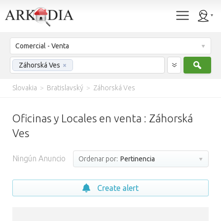
Comercial - Venta
Busc
Záhorská Ves
×
Slovakia
>
Bratislavský
>
Záhorská Ves
Oficinas y Locales en venta : Záhorská
Ves
Ningún Anuncio
Ordenar por:
Pertinencia
Create alert