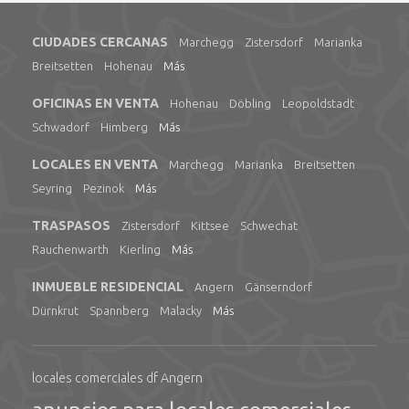
CIUDADES CERCANAS
Marchegg
Zistersdorf
Marianka
Breitsetten
Hohenau
Más
OFICINAS EN VENTA
Hohenau
Döbling
Leopoldstadt
Schwadorf
Himberg
Más
LOCALES EN VENTA
Marchegg
Marianka
Breitsetten
Seyring
Pezinok
Más
TRASPASOS
Zistersdorf
Kittsee
Schwechat
Rauchenwarth
Kierling
Más
INMUEBLE RESIDENCIAL
Angern
Gänserndorf
Dürnkrut
Spannberg
Malacky
Más
locales comerciales df Angern