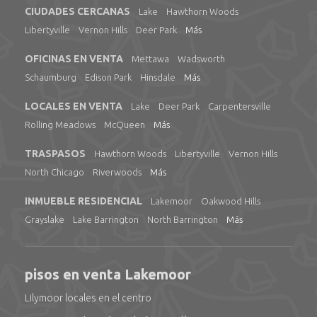
CIUDADES CERCANAS
Lake
Hawthorn Woods
Libertyville
Vernon Hills
Deer Park
Más
OFICINAS EN VENTA
Mettawa
Wadsworth
Schaumburg
Edison Park
Hinsdale
Más
LOCALES EN VENTA
Lake
Deer Park
Carpentersville
Rolling Meadows
McQueen
Más
TRASPASOS
Hawthorn Woods
Libertyville
Vernon Hills
North Chicago
Riverwoods
Más
INMUEBLE RESIDENCIAL
Lakemoor
Oakwood Hills
Grayslake
Lake Barrington
North Barrington
Más
pisos en venta Lakemoor
Lilymoor locales en el centro