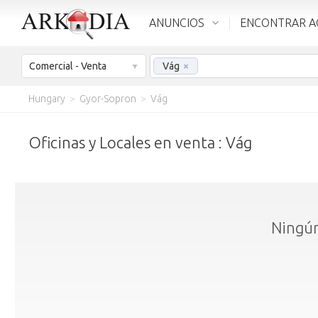
ANUNCIOS
ENCONTRAR A
Comercial - Venta
Vág
×
Hungary
>
Gyor-Sopron
>
Vág
Oficinas y Locales en venta : Vág
Ningún