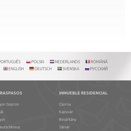
PORTUGUÊS
POLSKI
NEDERLANDS
ROMÂNĂ
ENGLISH
DEUTSCH
SVENSKA
РУССКИЙ
RASPASOS
INMUEBLE RESIDENCIAL
yor-Sopron
Csorna
ük
Kapuvár
yor
Bosárkány
eutschkreuz
Sárvár