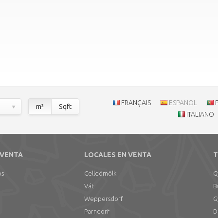
FRANÇAIS
ESPAÑOL
m²
Sqft
ITALIANO
 VENTA
LOCALES EN VENTA
T
ós
Celldömölk
G
Vát
B
Weppersdorf
G
Parndorf
D