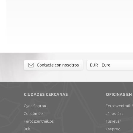
Contacte con nosotros
EUR
Euro
CIUDADES CERCANAS
OFICINAS EN
Gyor-Sopron
Fertoszentmikl
Celldömölk
Jánosháza
Fertoszentmiklós
Tüskevár
Bük
Csepreg