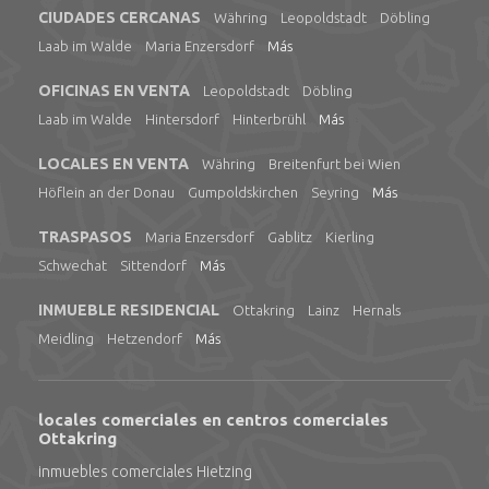
CIUDADES CERCANAS
Währing
Leopoldstadt
Döbling
Laab im Walde
Maria Enzersdorf
Más
OFICINAS EN VENTA
Leopoldstadt
Döbling
Laab im Walde
Hintersdorf
Hinterbrühl
Más
LOCALES EN VENTA
Währing
Breitenfurt bei Wien
Höflein an der Donau
Gumpoldskirchen
Seyring
Más
TRASPASOS
Maria Enzersdorf
Gablitz
Kierling
Schwechat
Sittendorf
Más
INMUEBLE RESIDENCIAL
Ottakring
Lainz
Hernals
Meidling
Hetzendorf
Más
locales comerciales en centros comerciales
Ottakring
inmuebles comerciales Hietzing