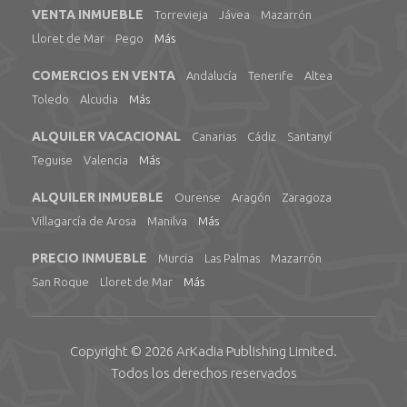
VENTA INMUEBLE
Torrevieja
Jávea
Mazarrón
Lloret de Mar
Pego
Más
COMERCIOS EN VENTA
Andalucía
Tenerife
Altea
Toledo
Alcudia
Más
ALQUILER VACACIONAL
Canarias
Cádiz
Santanyí
Teguise
Valencia
Más
ALQUILER INMUEBLE
Ourense
Aragón
Zaragoza
Villagarcía de Arosa
Manilva
Más
PRECIO INMUEBLE
Murcia
Las Palmas
Mazarrón
San Roque
Lloret de Mar
Más
Copyright © 2026
ArKadia Publishing
Limited
.
Todos los derechos reservados