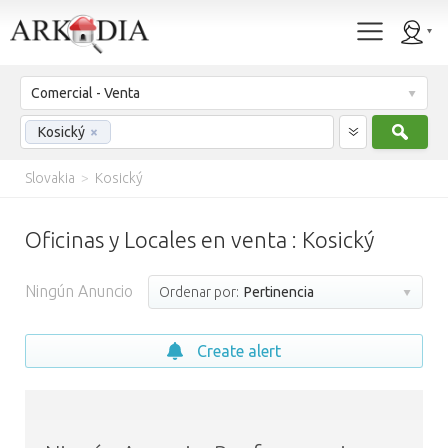
Comercial - Venta
Busc
Kosický
×
Slovakia
>
Kosický
Oficinas y Locales en venta : Kosický
Ningún Anuncio
Ordenar por:
Pertinencia
Create alert