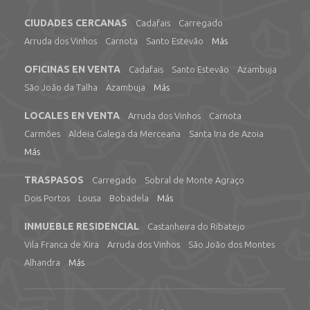
CIUDADES CERCANAS
Cadafais
Carregado
Arruda dos Vinhos
Carnota
Santo Estevão
Más
OFICINAS EN VENTA
Cadafais
Santo Estevão
Azambuja
São João da Talha
Azambuja
Más
LOCALES EN VENTA
Arruda dos Vinhos
Carnota
Carmões
Aldeia Galega da Merceana
Santa Iria de Azoia
Más
TRASPASOS
Carregado
Sobral de Monte Agraço
Dois Portos
Lousa
Bobadela
Más
INMUEBLE RESIDENCIAL
Castanheira do Ribatejo
Vila Franca de Xira
Arruda dos Vinhos
São João dos Montes
Alhandra
Más