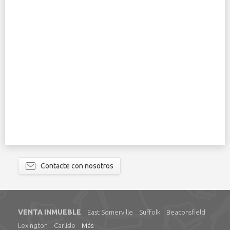
Contacte con nosotros
VENTA INMUEBLE
East Somerville
Suffolk
Beaconsfield
Lexington
Carlisle
Más