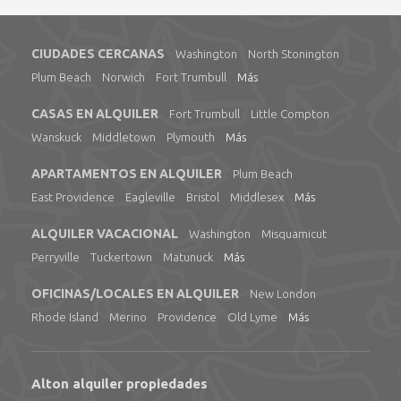
CIUDADES CERCANAS
Washington
North Stonington
Plum Beach
Norwich
Fort Trumbull
Más
CASAS EN ALQUILER
Fort Trumbull
Little Compton
Wanskuck
Middletown
Plymouth
Más
APARTAMENTOS EN ALQUILER
Plum Beach
East Providence
Eagleville
Bristol
Middlesex
Más
ALQUILER VACACIONAL
Washington
Misquamicut
Perryville
Tuckertown
Matunuck
Más
OFICINAS/LOCALES EN ALQUILER
New London
Rhode Island
Merino
Providence
Old Lyme
Más
Alton alquiler propiedades