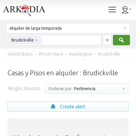
Alquiler de larga temporada
Busc
Brudickville
×
United States
>
Rhode Island
>
Washington
>
Brudickville
Casas y Pisos en alquiler : Brudickville
Ningún Anuncio
Ordenar por:
Pertinencia
Create alert