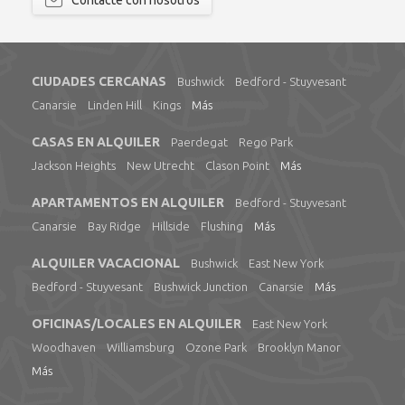
Contacte con nosotros
CIUDADES CERCANAS
Bushwick
Bedford - Stuyvesant
Canarsie
Linden Hill
Kings
Más
CASAS EN ALQUILER
Paerdegat
Rego Park
Jackson Heights
New Utrecht
Clason Point
Más
APARTAMENTOS EN ALQUILER
Bedford - Stuyvesant
Canarsie
Bay Ridge
Hillside
Flushing
Más
ALQUILER VACACIONAL
Bushwick
East New York
Bedford - Stuyvesant
Bushwick Junction
Canarsie
Más
OFICINAS/LOCALES EN ALQUILER
East New York
Woodhaven
Williamsburg
Ozone Park
Brooklyn Manor
Más