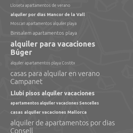
Lloseta apartamentos de verano
alquiler por dias Mancor de la Vall
Moscari apartamentos alquiler playa
Binisalem apartamentos playa
alquiler para vacaciones
Búger
alquiler apartamentos playa Costitx
casas para alquilar en verano
Campanet
Llubí pisos alquiler vacaciones
apartamentos alquiler vacaciones Sencelles
casas alquiler vacaciones Mallorca
alquiler de apartamentos por dias
Consell