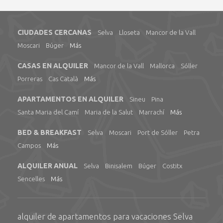
CIUDADES CERCANAS
Selva
Lloseta
Mancor de la Vall
Moscari
Búger
Más
CASAS EN ALQUILER
Mancor de la Vall
Mallorca
Sóller
Porreras
Cas Català
Más
APARTAMENTOS EN ALQUILER
Sineu
Pina
Santa Maria del Camí
Maria de la Salut
Marrachí
Más
BED & BREAKFAST
Selva
Moscari
Port de Sóller
Petra
Campos
Más
ALQUILER ANUAL
Selva
Binisalem
Búger
Costitx
Sencelles
Más
alquiler de apartamentos para vacaciones Selva