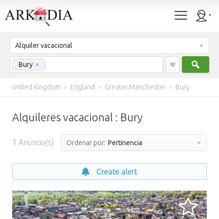
Alquiler vacacional
Busc
Bury
×
United Kingdom
>
England
>
Greater Manchester
>
Bury
Alquileres vacacional : Bury
1
Anuncio(s)
Ordenar por:
Pertinencia
Create alert