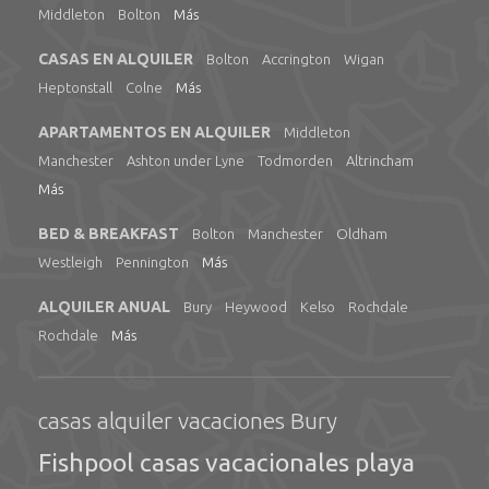
Middleton
Bolton
Más
CASAS EN ALQUILER
Bolton
Accrington
Wigan
Heptonstall
Colne
Más
APARTAMENTOS EN ALQUILER
Middleton
Manchester
Ashton under Lyne
Todmorden
Altrincham
Más
BED & BREAKFAST
Bolton
Manchester
Oldham
Westleigh
Pennington
Más
ALQUILER ANUAL
Bury
Heywood
Kelso
Rochdale
Rochdale
Más
casas alquiler vacaciones Bury
Fishpool casas vacacionales playa